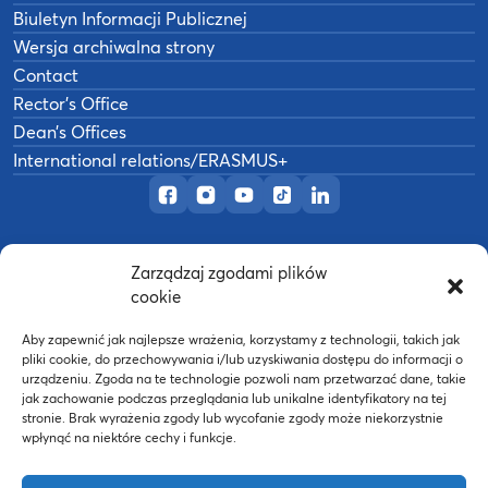
Biuletyn Informacji Publicznej
Wersja archiwalna strony
Contact
Rector’s Office
Dean’s Offices
International relations/ERASMUS+
Official Facebook page
Official Instagram profile
Official YouTube channel
Official TikTok page
Official LinkedIn prof
Zarządzaj zgodami plików
©
2026
Akademia Wychowania Fizycznego w
cookie
B
Poznaniu
Wykonanie:
nFinity.pl
Aby zapewnić jak najlepsze wrażenia, korzystamy z technologii, takich jak
pliki cookie, do przechowywania i/lub uzyskiwania dostępu do informacji o
urządzeniu. Zgoda na te technologie pozwoli nam przetwarzać dane, takie
jak zachowanie podczas przeglądania lub unikalne identyfikatory na tej
stronie. Brak wyrażenia zgody lub wycofanie zgody może niekorzystnie
wpłynąć na niektóre cechy i funkcje.