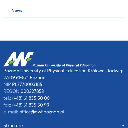
News
Poznań University of Physical Education
Królowej Jadwigi
27/39
61-871 Poznań
NIP
PL7770003185
REGON
000327853
tel.:
(+48) 61 835 50 00
fax:
(+48) 61 835 50 99
e-mail:
office@awf.poznan.pl
Structure