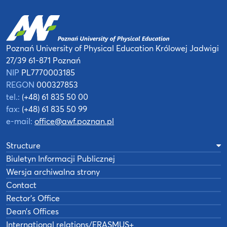
Poznań University of Physical Education
Królowej Jadwigi
27/39
61-871 Poznań
NIP
PL7770003185
REGON
000327853
tel.:
(+48) 61 835 50 00
fax:
(+48) 61 835 50 99
e-mail:
office@awf.poznan.pl
Structure
Biuletyn Informacji Publicznej
Wersja archiwalna strony
Contact
Rector’s Office
Dean’s Offices
International relations/ERASMUS+