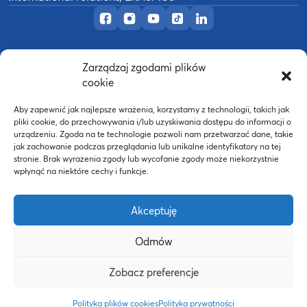
Official Facebook page
Official Instagram profile
Official YouTube channel
Official TikTok page
Official LinkedIn prof
Zarządzaj zgodami plików
©
2026
Akademia Wychowania Fizycznego w
cookie
B
Poznaniu
Wykonanie:
nFinity.pl
Aby zapewnić jak najlepsze wrażenia, korzystamy z technologii, takich jak
pliki cookie, do przechowywania i/lub uzyskiwania dostępu do informacji o
urządzeniu. Zgoda na te technologie pozwoli nam przetwarzać dane, takie
jak zachowanie podczas przeglądania lub unikalne identyfikatory na tej
stronie. Brak wyrażenia zgody lub wycofanie zgody może niekorzystnie
wpłynąć na niektóre cechy i funkcje.
Akceptuję
Odmów
Strona WWW powstała dzięki współfinansowaniu ze
Zobacz preferencje
środków Europejskiego Funduszu Społecznego oraz
budżetu państwa w ramach Programu Operacyjnego
Polityka plików cookies
Polityka prywatności