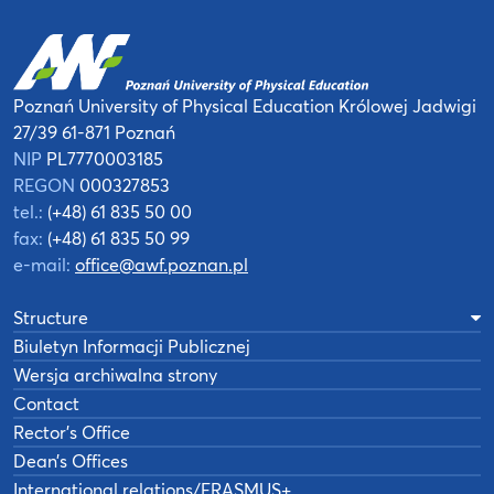
Poznań University of Physical Education
Królowej Jadwigi
27/39
61-871 Poznań
NIP
PL7770003185
REGON
000327853
tel.:
(+48) 61 835 50 00
fax:
(+48) 61 835 50 99
e-mail:
office@awf.poznan.pl
Structure
Biuletyn Informacji Publicznej
Wersja archiwalna strony
Contact
Rector’s Office
Dean’s Offices
International relations/ERASMUS+