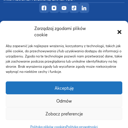
Official Facebook page
Official Instagram profile
Official YouTube channel
Official TikTok page
Official LinkedIn prof
Zarządzaj zgodami plików
©
2026
Akademia Wychowania Fizycznego w
cookie
B
Poznaniu
Wykonanie:
nFinity.pl
Aby zapewnić jak najlepsze wrażenia, korzystamy z technologii, takich jak
pliki cookie, do przechowywania i/lub uzyskiwania dostępu do informacji o
urządzeniu. Zgoda na te technologie pozwoli nam przetwarzać dane, takie
jak zachowanie podczas przeglądania lub unikalne identyfikatory na tej
stronie. Brak wyrażenia zgody lub wycofanie zgody może niekorzystnie
wpłynąć na niektóre cechy i funkcje.
Akceptuję
Odmów
Strona WWW powstała dzięki współfinansowaniu ze
Zobacz preferencje
środków Europejskiego Funduszu Społecznego oraz
budżetu państwa w ramach Programu Operacyjnego
Polityka plików cookies
Polityka prywatności