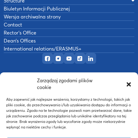
Structure
Biuletyn Informacji Publicznej
Wersja archiwalna strony
Contact
Rector’s Office
Dean’s Offices
International relations/ERASMUS+
Official Facebook page
Official Instagram profile
Official YouTube channel
Official TikTok page
Official LinkedIn prof
Zarządzaj zgodami plików
©
2026
Akademia Wychowania Fizycznego w
cookie
B
Poznaniu
Wykonanie:
nFinity.pl
Aby zapewnić jak najlepsze wrażenia, korzystamy z technologii, takich jak
pliki cookie, do przechowywania i/lub uzyskiwania dostępu do informacji o
urządzeniu. Zgoda na te technologie pozwoli nam przetwarzać dane, takie
jak zachowanie podczas przeglądania lub unikalne identyfikatory na tej
stronie. Brak wyrażenia zgody lub wycofanie zgody może niekorzystnie
wpłynąć na niektóre cechy i funkcje.