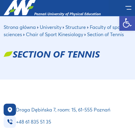
Po
Open toolbar
Strona główna
University
Structure
Faculty of sport
sciences
Chair of Sport Kinesiology
Section of Tennis
SECTION OF TENNIS
Droga Dębińska 7, room: 15, 61-555 Poznań
+48 61 835 51 35