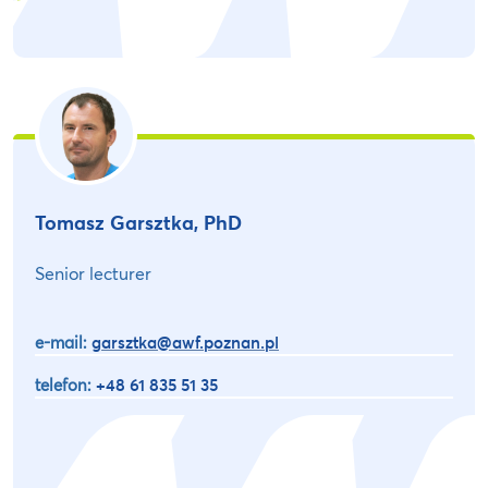
Tomasz Garsztka, PhD
Senior lecturer
e-mail:
garsztka@awf.poznan.pl
telefon:
+48 61 835 51 35