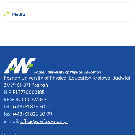
Media
Poznań University of Physical Education
Królowej Jadwigi
27/39
61-871 Poznań
NIP
PL7770003185
REGON
000327853
tel.:
(+48) 61 835 50 00
fax:
(+48) 61 835 50 99
e-mail:
office@awf.poznan.pl