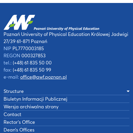
Poznań University of Physical Education
Królowej Jadwigi
27/39
61-871 Poznań
NIP
PL7770003185
REGON
000327853
tel.:
(+48) 61 835 50 00
fax:
(+48) 61 835 50 99
e-mail:
office@awf.poznan.pl
Structure
Biuletyn Informacji Publicznej
Wersja archiwalna strony
Contact
Rector’s Office
Dean’s Offices