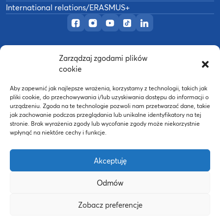
International relations/ERASMUS+
Official Facebook page
Official Instagram profile
Official YouTube channel
Official TikTok page
Official LinkedIn prof
Zarządzaj zgodami plików
©
2026
Akademia Wychowania Fizycznego w
cookie
B
Poznaniu
Wykonanie:
nFinity.pl
Aby zapewnić jak najlepsze wrażenia, korzystamy z technologii, takich jak
pliki cookie, do przechowywania i/lub uzyskiwania dostępu do informacji o
urządzeniu. Zgoda na te technologie pozwoli nam przetwarzać dane, takie
jak zachowanie podczas przeglądania lub unikalne identyfikatory na tej
stronie. Brak wyrażenia zgody lub wycofanie zgody może niekorzystnie
wpłynąć na niektóre cechy i funkcje.
Akceptuję
Odmów
Strona WWW powstała dzięki współfinansowaniu ze
Zobacz preferencje
środków Europejskiego Funduszu Społecznego oraz