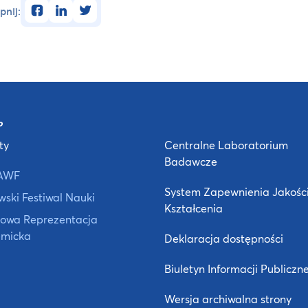
facebook
linkedin
twitter
pnij:
ty
Centralne Laboratorium
Badawcze
AWF
System Zapewnienia Jakośc
ski Festiwal Nauki
Kształcenia
owa Reprezentacja
micka
Deklaracja dostępności
Biuletyn Informacji Publiczne
Wersja archiwalna strony