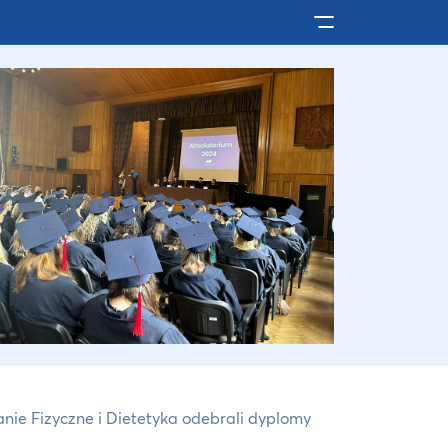
Pokaż/ukryj men
anie Fizyczne i Dietetyka odebrali dyplomy