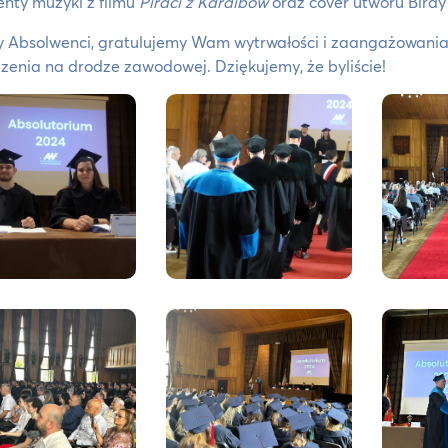
nty muzyki z filmu
Piraci z Karaibów
oraz cover utworu Bird
 Absolwenci, gratulujemy Wam wytrwałości i zaangażowania. 
enia na drodze zawodowej. Dziękujemy, że byliście!