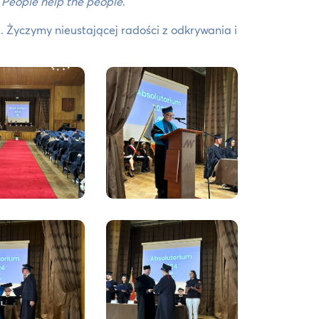
y
People help the people
.
Życzymy nieustającej radości z odkrywania i