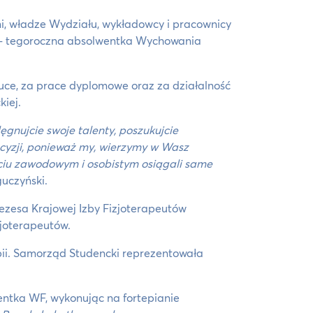
mi, władze Wydziału, wykładowcy i pracownicy
ko – tegoroczna absolwentka Wychowania
uce, za prace dyplomowe oraz za działalność
kiej.
lęgnujcie swoje talenty, poszukujcie
cyzji, ponieważ my, wierzymy w Wasz
ciu zawodowym i osobistym osiągali same
guczyński.
rezesa Krajowej Izby Fizjoterapeutów
zjoterapeutów.
pii. Samorząd Studencki reprezentowała
entka WF, wykonując na fortepianie