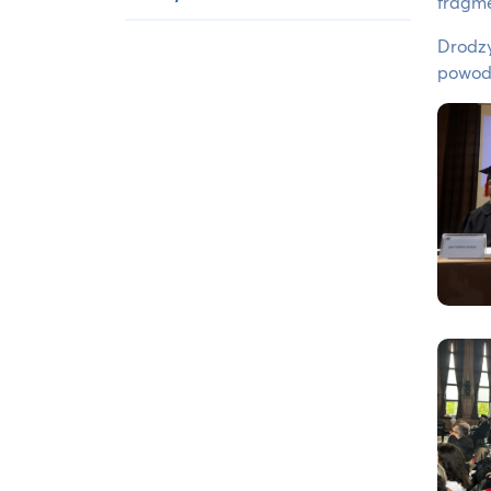
fragme
Drodzy
powodz