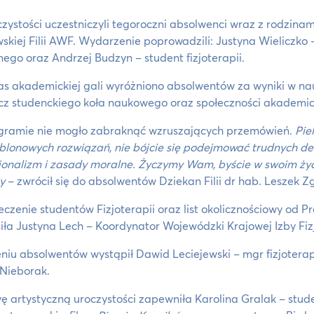
zystości uczestniczyli tegoroczni absolwenci wraz z rodzina
skiej Filii AWF. Wydarzenie poprowadzili: Justyna Wielicz
nego oraz Andrzej Budzyn – student fizjoterapii.
s akademickiej gali wyróżniono absolwentów za wyniki w na
cz studenckiego koła naukowego oraz społeczności akademic
gramie nie mogło zabraknąć wzruszających przemówień.
Pie
blonowych rozwiązań, nie bójcie się podejmować trudnych de
jonalizm i zasady moralne. Życzymy Wam, byście w swoim ży
sy
– zwrócił się do absolwentów Dziekan Filii dr hab. Leszek Z
eczenie studentów Fizjoterapii oraz list okolicznościowy od P
iła Justyna Lech – Koordynator Wojewódzki Krajowej Izby Fi
niu absolwentów wystąpił Dawid Leciejewski – mgr fizjotera
Nieborak.
 artystyczną uroczystości zapewniła Karolina Gralak – stud