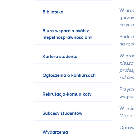
W uroc
Biblioteka
gorzow
Fizycz
Biuro wsparcia osób z
Podcza
niepełnosprawnościami
na rze
W pro
Kariera studenta
niesza
profes
Ogłoszenia o konkursach
sukce
Przyrz
Rekrutacja-komunikaty
wygłos
W imie
Sukcesy studentów
Maria 
Oprawę
Wydarzenia