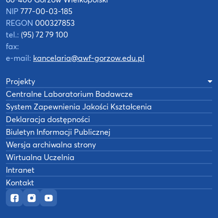
NIP
777-00-03-185
REGON
000327853
tel.:
(95) 72 79 100
fax:
e-mail:
kancelaria@awf-gorzow.edu.pl
Projekty
Centralne Laboratorium Badawcze
System Zapewnienia Jakości Kształcenia
Deklaracja dostępności
Biuletyn Informacji Publicznej
Wersja archiwalna strony
Wirtualna Uczelnia
Intranet
Kontakt
Oficjalny fanpage w serwisie Facebook
Oficjalny profil na Instagramie
Oficjalny kanał YouTube