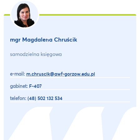
mgr Magdalena Chruścik
samodzielna księgowa
e-mail:
m.chruscik@awf-gorzow.edu.pl
gabinet:
F-407
telefon:
(48) 502 132 534