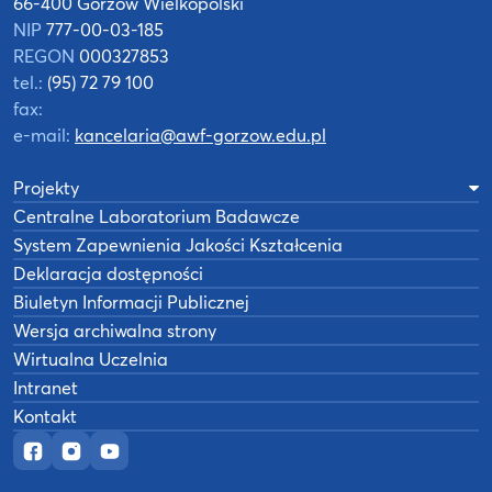
66-400 Gorzów Wielkopolski
NIP
777-00-03-185
REGON
000327853
tel.:
(95) 72 79 100
fax:
e-mail:
kancelaria@awf-gorzow.edu.pl
Projekty
Centralne Laboratorium Badawcze
System Zapewnienia Jakości Kształcenia
Deklaracja dostępności
Biuletyn Informacji Publicznej
Wersja archiwalna strony
Wirtualna Uczelnia
Intranet
Kontakt
Oficjalny fanpage w serwisie Facebook
Oficjalny profil na Instagramie
Oficjalny kanał YouTube