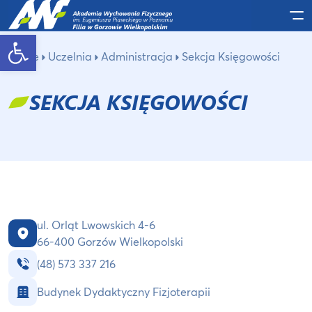
Po
Otwórz pasek narzędzi
Home
Uczelnia
Administracja
Sekcja Księgowości
SEKCJA KSIĘGOWOŚCI
ul. Orląt Lwowskich 4-6
66-400 Gorzów Wielkopolski
(48) 573 337 216
Budynek Dydaktyczny Fizjoterapii