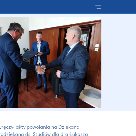
Pokaż/ukryj men
 wręczył akty powołania na Dziekana
rodziekana ds. Studiów dla dra Łukasza