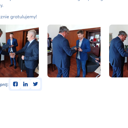
y.
znie gratulujemy!
facebook
linkedin
twitter
pnij: