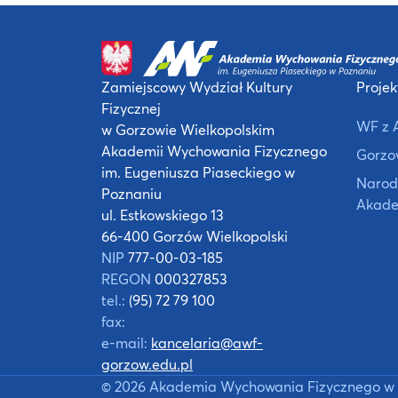
Zamiejscowy Wydział Kultury
Projek
Fizycznej
WF z 
w Gorzowie Wielkopolskim
Akademii Wychowania Fizycznego
Gorzow
im. Eugeniusza Piaseckiego w
Narod
Poznaniu
Akade
ul. Estkowskiego 13
66-400 Gorzów Wielkopolski
NIP
777-00-03-185
REGON
000327853
tel.:
(95) 72 79 100
fax:
e-mail:
kancelaria@awf-
gorzow.edu.pl
©
2026
Akademia Wychowania Fizycznego w 