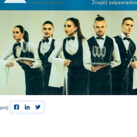
facebook
linkedin
twitter
pnij: