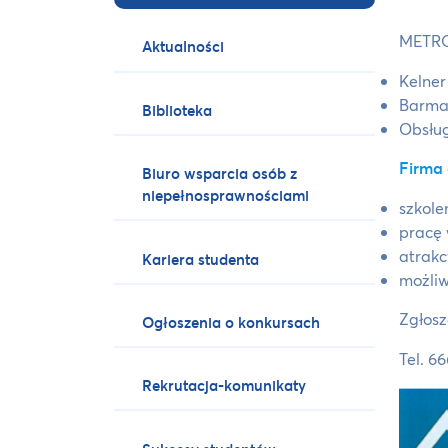
METRO
Aktualności
Kelner
Barm
Biblioteka
Obsłu
Firma 
Biuro wsparcia osób z
niepełnosprawnościami
szkole
pracę 
atrakc
Kariera studenta
możliw
Zgłosz
Ogłoszenia o konkursach
Tel. 6
Rekrutacja-komunikaty