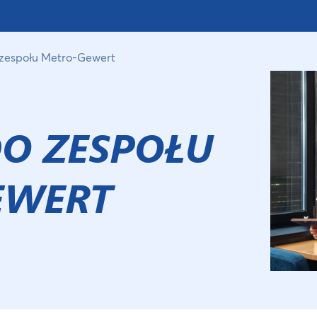
 zespołu Metro-Gewert
O ZESPOŁU
EWERT