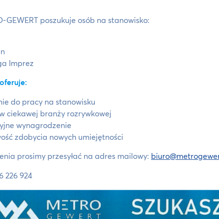
-GEWERT poszukuje osób na stanowisko:
an
ga Imprez
oferuje:
nie do pracy na stanowisku
w ciekawej branży rozrywkowej
yjne wynagrodzenie
ość zdobycia nowych umiejętności
enia prosimy przesyłać na adres mailowy:
biuro@metrogewer
66 226 924