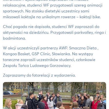
relaksacyjne, studenci WF przygotowali szereg animacji
sportowych. Na stoisku dietetyki uczestnicy sami
miksowali koktajle na unikalnym rowerze – koktajl bike.
Choć pogoda nie dopisała, studenci WF zapraszali do
aktywności na dziedzińcu. Przygotowali parkvolley, ringo i
badmintona.
W akcji uczestniczyli partnerzy AWF: Smaczna Dieta ,
Kangoo Basket, GSP Clinic, Słowianka. Na występy
taneczne zaprosili uczestników studenci, członkowie
Zespołu Tańca Ludowego Gorzowiacy.
Zapraszamy do fotorelacji z wydarzenia.