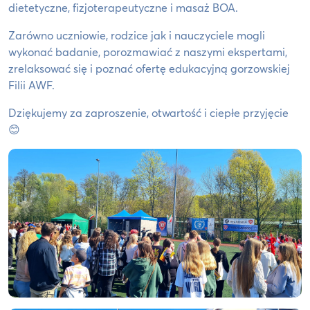
dietetyczne, fizjoterapeutyczne i masaż BOA.
Zarówno uczniowie, rodzice jak i nauczyciele mogli
wykonać badanie, porozmawiać z naszymi ekspertami,
zrelaksować się i poznać ofertę edukacyjną gorzowskiej
Filii AWF.
Dziękujemy za zaproszenie, otwartość i ciepłe przyjęcie
😊