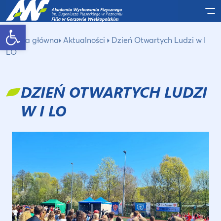
Po
Otwórz pasek narzędzi
Strona główna
Aktualności
Dzień Otwartych Ludzi w I
LO
DZIEŃ OTWARTYCH LUDZI
W I LO