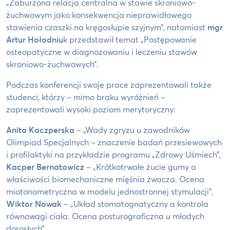
„Zaburzona relacja centralna w stawie skroniowo-
żuchwowym jako konsekwencja nieprawidłowego
stawienia czaszki na kręgosłupie szyjnym”, natomiast
mgr
Artur Hołodniu
k przedstawił temat „Postępowanie
osteopatyczne w diagnozowaniu i leczeniu stawów
skroniowo-żuchwowych”.
Podczas konferencji swoje prace zaprezentowali także
studenci, którzy – mimo braku wyróżnień –
zaprezentowali wysoki poziom merytoryczny:
Anita Kaczperska
– „Wady zgryzu u zawodników
Olimpiad Specjalnych – znaczenie badań przesiewowych
i profilaktyki na przykładzie programu „Zdrowy Uśmiech”,
Kacper Bernatowicz
– „Krótkotrwałe żucie gumy a
właściwości biomechaniczne mięśnia żwacza. Ocena
miotonometryczna w modelu jednostronnej stymulacji”,
Wiktor Nowak
– „Układ stomatognatyczny a kontrola
równowagi ciała. Ocena posturograficzna u młodych
dorosłych”,