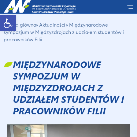
Po
Otwórz pasek narzędzi
Strona główna
Aktualności
Międzynarodowe
sympozjum w Międzyzdrojach z udziałem studentów i
pracowników Filii
MIĘDZYNARODOWE
SYMPOZJUM W
MIĘDZYZDROJACH Z
UDZIAŁEM STUDENTÓW I
PRACOWNIKÓW FILII