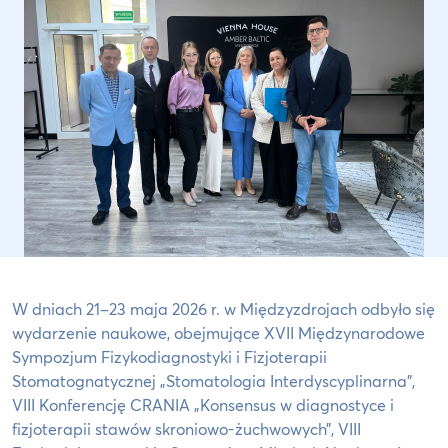
W dniach 21–23 maja 2026 r. w Międzyzdrojach odbyło się
wydarzenie naukowe, obejmujące XVII Międzynarodowe
Sympozjum Fizykodiagnostyki i Fizjoterapii
Stomatognatycznej „Stomatologia Interdyscyplinarna”,
VIII Konferencję CRANIA „Konsensus w diagnostyce i
fizjoterapii stawów skroniowo-żuchwowych”, VIII