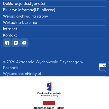
Deklaracja dostępności
Biuletyn Informacji Publicznej
Wersja archiwalna strony
Wirtualna Uczelnia
Intranet
Kontakt
Oficjalny fanpage w serwisie Facebook
Oficjalny profil na Instagramie
Oficjalny kanał YouTube
©
2026
Akademia Wychowania Fizycznego w
B
Poznaniu
Wykonanie:
nFinity.pl