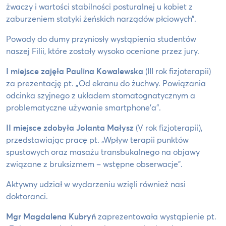
żwaczy i wartości stabilności posturalnej u kobiet z
zaburzeniem statyki żeńskich narządów płciowych”.
Powody do dumy przyniosły wystąpienia studentów
naszej Filii, które zostały wysoko ocenione przez jury.
I miejsce zajęła Paulina Kowalewska
(III rok fizjoterapii)
za prezentację pt. „Od ekranu do żuchwy. Powiązania
odcinka szyjnego z układem stomatognatycznym a
problematyczne używanie smartphone’a”.
II miejsce zdobyła Jolanta Małysz
(V rok fizjoterapii),
przedstawiając pracę pt. „Wpływ terapii punktów
spustowych oraz masażu transbukalnego na objawy
związane z bruksizmem – wstępne obserwacje”.
Aktywny udział w wydarzeniu wzięli również nasi
doktoranci.
Mgr Magdalena Kubryń
zaprezentowała wystąpienie pt.