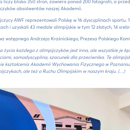
a liczy blisko 350 stron, zawiera ponad 200 fotografii, a prz
jczyków absolwentów naszej Akademii.
jczycy AWF reprezentowali Polskę w 16 dyscyplinach sportu. 1
kach i uzyskali 43 medale olimpijskie w tym 12 złotych, 14 sreb
wa wstępnego Andrzeja Kraśnickiego, Prezesa Polskiego Komi
ia życia każdego z olimpijczyków jest inna, ale wszystkie je 
ciami, samodyscyplina, szacunek dla przeciwnika. Te olimpijs
ie kształcenia Akademii Wychowania Fizycznego w Poznaniu. 
pijczykach, ale też o Ruchu Olimpijskim w naszym kraju. (…)