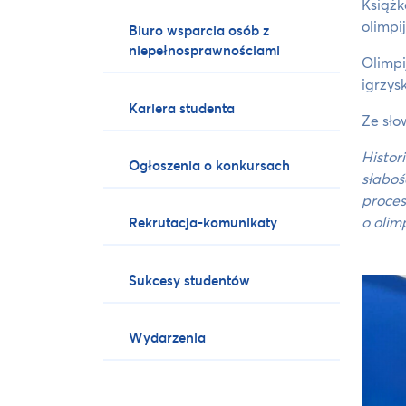
Książk
olimpi
Biuro wsparcia osób z
niepełnosprawnościami
Olimpi
igrzys
Kariera studenta
Ze sło
Histor
Ogłoszenia o konkursach
słaboś
proces
o olim
Rekrutacja-komunikaty
Sukcesy studentów
Wydarzenia