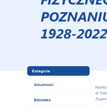
POZNANI
1928-202
Kategorie
Aktualności
Nakład
dr hab
Eugeni
Biblioteka