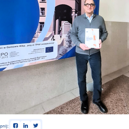
facebook
linkedin
twitter
pnij: