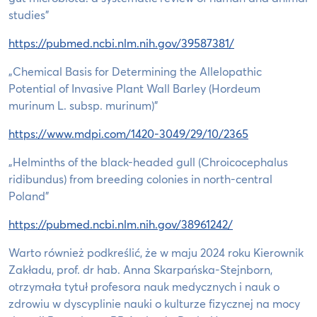
studies”
https://pubmed.ncbi.nlm.nih.gov/39587381/
„Chemical Basis for Determining the Allelopathic
Potential of Invasive Plant Wall Barley (Hordeum
murinum L. subsp. murinum)”
https://www.mdpi.com/1420-3049/29/10/2365
„Helminths of the black-headed gull (Chroicocephalus
ridibundus) from breeding colonies in north-central
Poland”
https://pubmed.ncbi.nlm.nih.gov/38961242/
Warto również podkreślić, że w maju 2024 roku Kierownik
Zakładu, prof. dr hab. Anna Skarpańska-Stejnborn,
otrzymała tytuł profesora nauk medycznych i nauk o
zdrowiu w dyscyplinie nauki o kulturze fizycznej na mocy