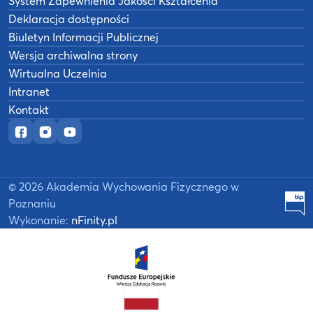
System Zapewnienia Jakości Kształcenia
Deklaracja dostępności
Biuletyn Informacji Publicznej
Wersja archiwalna strony
Wirtualna Uczelnia
Intranet
Kontakt
Oficjalny fanpage w serwisie Facebook
Oficjalny profil na Instagramie
Oficjalny kanał YouTube
©
2026
Akademia Wychowania Fizycznego w
B
Poznaniu
Wykonanie:
nFinity.pl