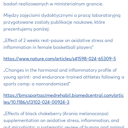
badań realizowanych w ministerialnym grancie.
Między zajęciami dydaktycznymi a pracą laboratoryjną
przygotowane zostały publikacje naukowe, które
prezentujemy poniżej:
„Effect of 2 weeks rest-pause on oxidative stress and
inflammation in female basketball players”
https://www.nature.com/articles/s41598-024-65309-5
„Changes in the hormonal and inflammatory profile of
young sprint- and endurance-trained athletes following a
sports camp: a nonrandomized”
https://bmcsportsscimedrehabil.biomedcentral.com/artic
les/10.1186/s13102-024-00924-3
„Effects of black chokeberry (Aronia melanocarpa)
supplementation on oxidative stress, inflammation, and
gut microbiota: a systematic review of human and animal