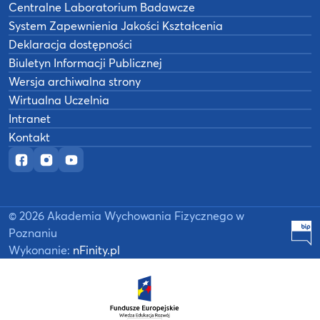
Centralne Laboratorium Badawcze
System Zapewnienia Jakości Kształcenia
Deklaracja dostępności
Biuletyn Informacji Publicznej
Wersja archiwalna strony
Wirtualna Uczelnia
Intranet
Kontakt
Oficjalny fanpage w serwisie Facebook
Oficjalny profil na Instagramie
Oficjalny kanał YouTube
©
2026
Akademia Wychowania Fizycznego w
B
Poznaniu
Wykonanie:
nFinity.pl