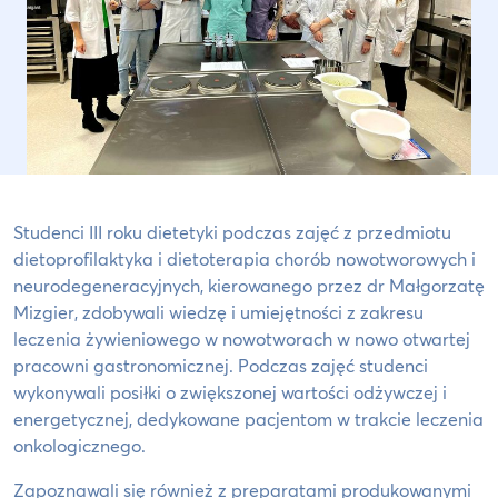
Studenci III roku dietetyki podczas zajęć z przedmiotu
dietoprofilaktyka i dietoterapia chorób nowotworowych i
neurodegeneracyjnych, kierowanego przez dr Małgorzatę
Mizgier, zdobywali wiedzę i umiejętności z zakresu
leczenia żywieniowego w nowotworach w nowo otwartej
pracowni gastronomicznej. Podczas zajęć studenci
wykonywali posiłki o zwiększonej wartości odżywczej i
energetycznej, dedykowane pacjentom w trakcie leczenia
onkologicznego.
Zapoznawali się również z preparatami produkowanymi