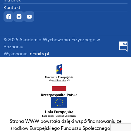
Kontakt
Oficjalny fanpage w serwisie Facebook
Oficjalny profil na Instagramie
Oficjalny kanał YouTube
©
2026
Akademia Wychowania Fizycznego w
B
Poznaniu
Wykonanie:
nFinity.pl
Strona WWW powstała dzięki współfinansowaniu ze
środków Europejskiego Funduszu Społecznego oraz