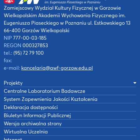
Zamiejscowy Wydział Kultury Fizycznej
w Gorzowie
Wielkopolskim
Akademii Wychowania Fizycznego
im.
Eugeniusza Piaseckiego w Poznaniu
ul. Estkowskiego 13
66-400 Gorzów Wielkopolski
NIP
777-00-03-185
REGON
000327853
tel.:
(95) 72 79 100
fax:
e-mail:
kancelaria@awf-gorzow.edu.pl
Projekty
Centralne Laboratorium Badawcze
System Zapewnienia Jakości Kształcenia
Deklaracja dostępności
Biuletyn Informacji Publicznej
Wersja archiwalna strony
Wirtualna Uczelnia
Intranet