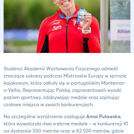
Studenci Akademii Wychowania Fizycznego odnieśli
znaczące sukcesy podczas Mistrzostw Europy w sprincie
kajakowym, które odbyły się w portugalskim Montemor-
o-Velho. Reprezentując Polskę, zaprezentowali wysoki
poziom sportowy, zdobywając medale oraz zajmując
czołowe miejsca w swoich konkurencjach.
Na szczególne wyróżnienie zasługuje
Anna Puławska
,
która wywalczyła dwa srebrne medale – w konkurencji K1
na dystansie 500 metrów oraz w K2 500 metrów, gdzie