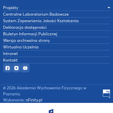
Projekty
Centralne Laboratorium Badawcze
System Zapewnienia Jakości Kształcenia
Deklaracja dostępności
Biuletyn Informacji Publicznej
Wersja archiwalna strony
Wirtualna Uczelnia
Intranet
Kontakt
Oficjalny fanpage w serwisie Facebook
Oficjalny profil na Instagramie
Oficjalny kanał YouTube
©
2026
Akademia Wychowania Fizycznego w
B
Poznaniu
Wykonanie:
nFinity.pl