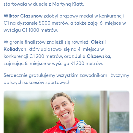
startowała w duecie z Martyną Klatt.
Wiktor Głazunow
zdobył brązowy medal w konkurencji
C1 na dystansie 5000 metrów, a także zajął 6. miejsce w
wyścigu C1 1000 metrów.
W gronie finalistów znaleźli się również:
Oleksii
Koliadych
, który uplasował się na 4. miejscu w
konkurencji C1 200 metrów, oraz
Julia Olszewska
,
zajmując 6. miejsce w wyścigu K1 200 metrów.
Serdecznie gratulujemy wszystkim zawodnikom i życzymy
dalszych sukcesów sportowych.