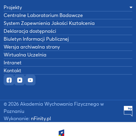
Projekty
Centralne Laboratorium Badawcze
System Zapewnienia Jakości Kształcenia
Deklaracja dostępności
Biuletyn Informacji Publicznej
Wersja archiwalna strony
Wirtualna Uczelnia
Intranet
Kontakt
Oficjalny fanpage w serwisie Facebook
Oficjalny profil na Instagramie
Oficjalny kanał YouTube
©
2026
Akademia Wychowania Fizycznego w
B
Poznaniu
Wykonanie:
nFinity.pl