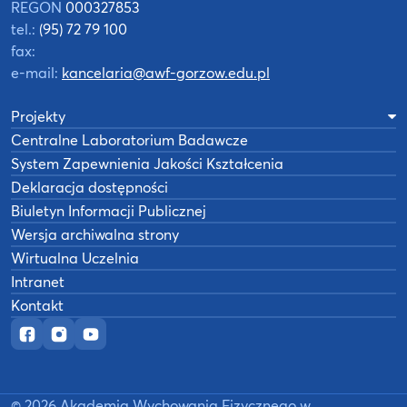
REGON
000327853
tel.:
(95) 72 79 100
fax:
e-mail:
kancelaria@awf-gorzow.edu.pl
Projekty
Centralne Laboratorium Badawcze
System Zapewnienia Jakości Kształcenia
Deklaracja dostępności
Biuletyn Informacji Publicznej
Wersja archiwalna strony
Wirtualna Uczelnia
Intranet
Kontakt
Oficjalny fanpage w serwisie Facebook
Oficjalny profil na Instagramie
Oficjalny kanał YouTube
©
2026
Akademia Wychowania Fizycznego w