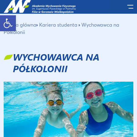
Po
Otwórz pasek narzędzi
Strona główna
Kariera studenta
Wychowawca na
Półkolonii
WYCHOWAWCA NA
PÓŁKOLONII