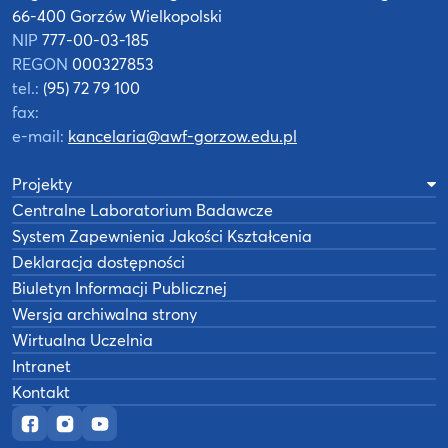
66-400 Gorzów Wielkopolski
NIP
777-00-03-185
REGON
000327853
tel.:
(95) 72 79 100
fax:
e-mail:
kancelaria@awf-gorzow.edu.pl
Projekty
Centralne Laboratorium Badawcze
System Zapewnienia Jakości Kształcenia
Deklaracja dostępności
Biuletyn Informacji Publicznej
Wersja archiwalna strony
Wirtualna Uczelnia
Intranet
Kontakt
Oficjalny fanpage w serwisie Facebook
Oficjalny profil na Instagramie
Oficjalny kanał YouTube