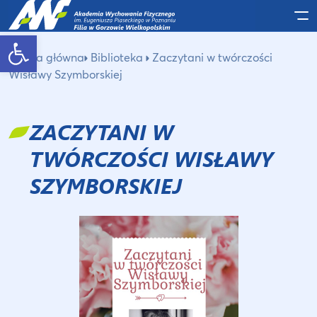
Po
Otwórz pasek narzędzi
Strona główna
Biblioteka
Zaczytani w twórczości
Wisławy Szymborskiej
ZACZYTANI W
TWÓRCZOŚCI WISŁAWY
SZYMBORSKIEJ