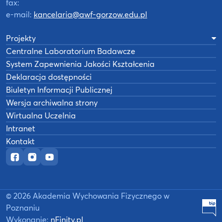
fax:
e-mail:
kancelaria@awf-gorzow.edu.pl
Projekty
Centralne Laboratorium Badawcze
System Zapewnienia Jakości Kształcenia
Deklaracja dostępności
Biuletyn Informacji Publicznej
Wersja archiwalna strony
Wirtualna Uczelnia
Intranet
Kontakt
Oficjalny fanpage w serwisie Facebook
Oficjalny profil na Instagramie
Oficjalny kanał YouTube
©
2026
Akademia Wychowania Fizycznego w
B
Poznaniu
Wykonanie:
nFinity.pl