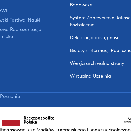
Badawcze
AWF
System Zapewnienia Jakośc
ski Festiwal Nauki
Kształcenia
owa Reprezentacja
micka
Deklaracja dostępności
Biuletyn Informacji Publiczne
Wersja archiwalna strony
Wirtualna Uczelnia
Poznaniu
finansowaniu ze środków Europejskiego Funduszu Społeczn