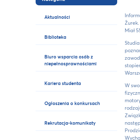
Inform
Aktualności
Żurek.
Miał 55
Biblioteka
Studia
poznań
Biuro wsparcia osób z
zawodo
niepełnosprawnościami
stopie
Warsza
Kariera studenta
W swoi
fizycz
motory
Ogłoszenia o konkursach
rodzaj
Związk
następ
Rekrutacja-komunikaty
Prodzi
Wychow