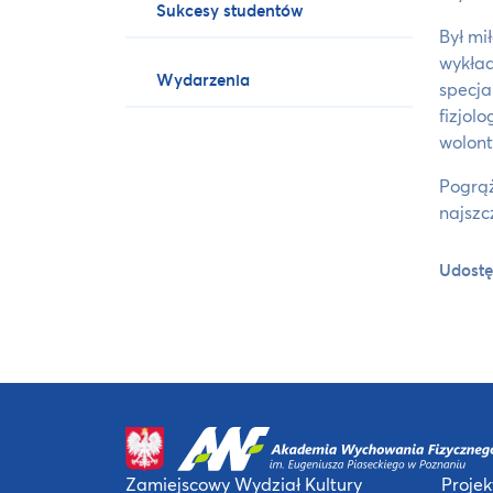
Sukcesy studentów
Był mi
wykład
Wydarzenia
specja
fizjol
wolont
Pogrąż
najszc
Udostę
Zamiejscowy Wydział Kultury
Projek