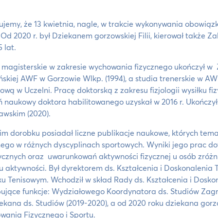
ujemy, że 13 kwietnia, nagle, w trakcie wykonywania obowiązk
 Od 2020 r. był Dziekanem gorzowskiej Filii, kierował także
 lat.
 magisterskie w zakresie wychowania fizycznego ukończył w
skiej AWF w Gorzowie Wlkp. (1994), a studia trenerskie w AWF
wą w Uczelni. Pracę doktorską z zakresu fizjologii wysiłku f
ń naukowy doktora habilitowanego uzyskał w 2016 r. Ukończy
wskim (2020).
m dorobku posiadał liczne publikacje naukowe, których tem
nego w różnych dyscyplinach sportowych. Wyniki jego prac do
cznych oraz uwarunkowań aktywności fizycznej u osób zróżn
u aktywności. Był dyrektorem ds. Kształcenia i Doskonaleni
u Tenisowym. Wchodził w skład Rady ds. Kształcenia i Dosko
ujące funkcje: Wydziałowego Koordynatora ds. Studiów Zagr
ekana ds. Studiów (2019-2020), a od 2020 roku dziekana gorzo
ania Fizycznego i Sportu.