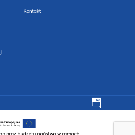
Kontakt
i
j
BIP
ego oraz budżetu państwa w ramach