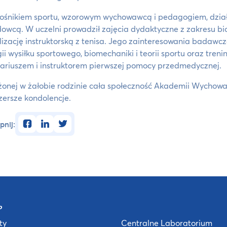
łośnikiem sportu, wzorowym wychowawcą i pedagogiem, dzia
owcą. W uczelni prowadził zajęcia dydaktyczne z zakresu bio
lizację instruktorską z tenisa. Jego zainteresowania badawcz
ogii wysiłku sportowego, biomechaniki i teorii sportu oraz tre
ariuszem i instruktorem pierwszej pomocy przedmedycznej.
onej w żałobie rodzinie cała społeczność Akademii Wychowa
zersze kondolencje.
facebook
linkedin
twitter
pnij:
ty
Centralne Laboratorium