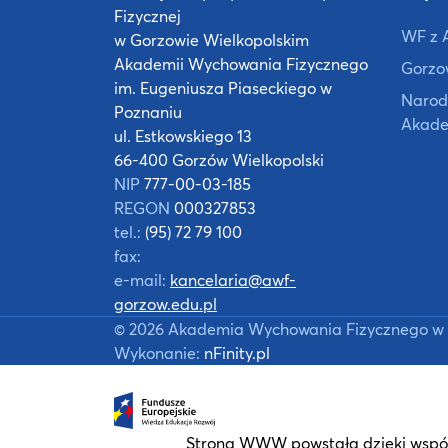
Fizycznej
WF z 
w Gorzowie Wielkopolskim
Akademii Wychowania Fizycznego
Gorzow
im. Eugeniusza Piaseckiego w
Narod
Poznaniu
Akade
ul. Estkowskiego 13
66-400 Gorzów Wielkopolski
NIP
777-00-03-185
REGON
000327853
tel.:
(95) 72 79 100
fax:
e-mail:
kancelaria@awf-
gorzow.edu.pl
©
2026
Akademia Wychowania Fizycznego w 
Wykonanie:
nFinity.pl
Strona WWW powstała dzięki współ