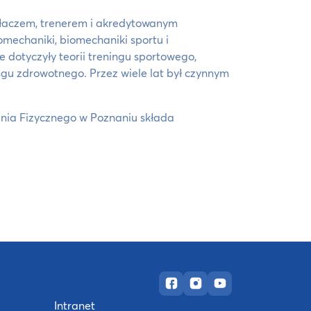
łaczem, trenerem i akredytowanym
mechaniki, biomechaniki sportu i
e dotyczyły teorii treningu sportowego,
ningu zdrowotnego. Przez wiele lat był czynnym
nia Fizycznego w Poznaniu składa
Oficjalny fanpage w serwis
Oficjalny profil na Ins
Oficjalny kanał Y
Intranet