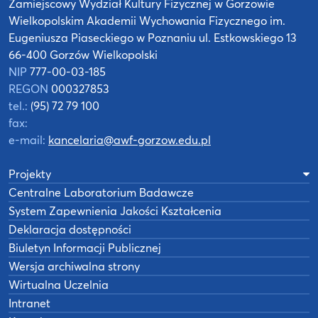
Zamiejscowy Wydział Kultury Fizycznej
w Gorzowie
Wielkopolskim
Akademii Wychowania Fizycznego
im.
Eugeniusza Piaseckiego w Poznaniu
ul. Estkowskiego 13
66-400 Gorzów Wielkopolski
NIP
777-00-03-185
REGON
000327853
tel.:
(95) 72 79 100
fax:
e-mail:
kancelaria@awf-gorzow.edu.pl
Projekty
Centralne Laboratorium Badawcze
System Zapewnienia Jakości Kształcenia
Deklaracja dostępności
Biuletyn Informacji Publicznej
Wersja archiwalna strony
Wirtualna Uczelnia
Intranet