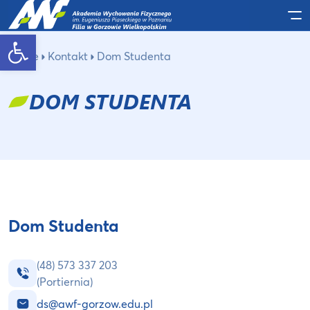
Po
Otwórz pasek narzędzi
Home
Kontakt
Dom Studenta
DOM STUDENTA
Dom Studenta
(48) 573 337 203
(Portiernia)
ds@awf-gorzow.edu.pl