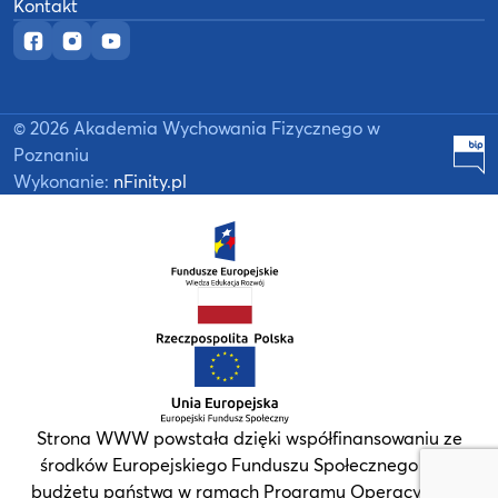
Kontakt
Oficjalny fanpage w serwisie Facebook
Oficjalny profil na Instagramie
Oficjalny kanał YouTube
©
2026
Akademia Wychowania Fizycznego w
B
Poznaniu
Wykonanie:
nFinity.pl
Strona WWW powstała dzięki współfinansowaniu ze
środków Europejskiego Funduszu Społecznego oraz
budżetu państwa w ramach Programu Operacyjnego