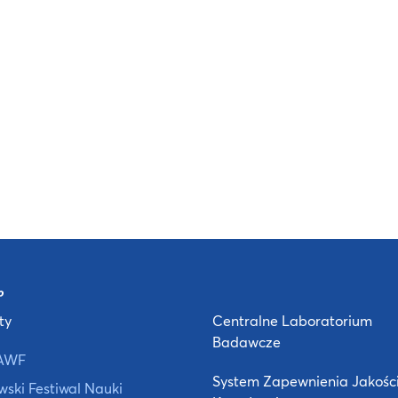
ty
Centralne Laboratorium
Badawcze
AWF
System Zapewnienia Jakośc
ski Festiwal Nauki