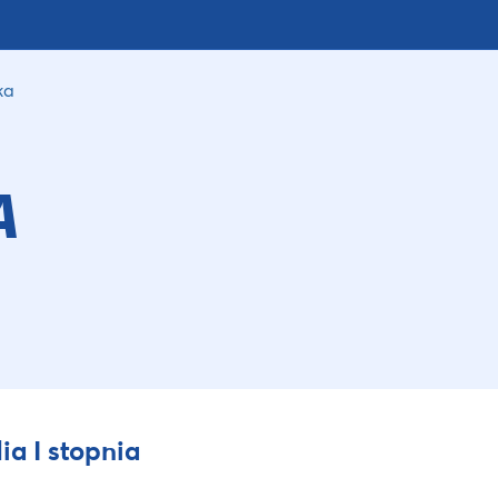
ka
A
ia I stopnia