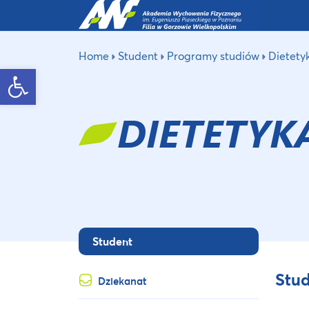
Home
Student
Programy studiów
Dietety
Otwórz pasek narzędzi
DIETETYK
Student
Stud
Dziekanat