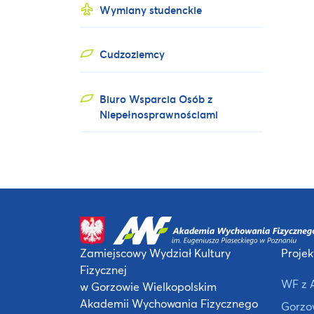
Wymiany studenckie
Cudzoziemcy
Biuro Wsparcia Osób z
Niepełnosprawnościami
Zamiejscowy Wydział Kultury
Projek
Fizycznej
WF z 
w Gorzowie Wielkopolskim
Akademii Wychowania Fizycznego
Gorzow