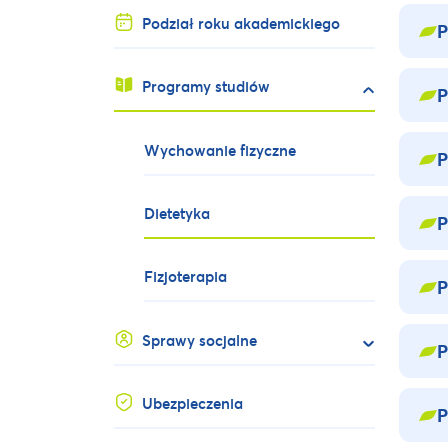
Podział roku akademickiego
P
Programy studiów
P
Wychowanie fizyczne
P
Dietetyka
P
Fizjoterapia
P
Sprawy socjalne
P
Ubezpieczenia
P