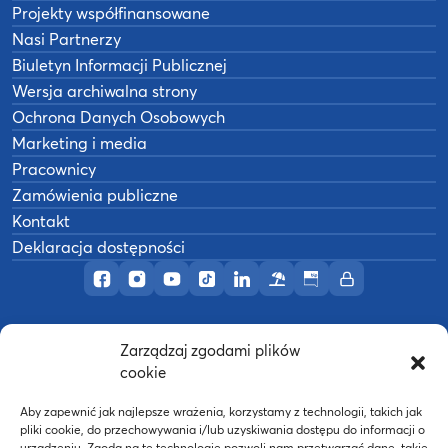
Projekty współfinansowane
Nasi Partnerzy
Biuletyn Informacji Publicznej
Wersja archiwalna strony
Ochrona Danych Osobowych
Marketing i media
Pracownicy
Zamówienia publiczne
Kontakt
Deklaracja dostępności
Profil AWF Poznań w serwisie Facebook
Profil AWF Poznań w serwisie Instagram
Profil AWF Poznań w serwisie YouTub
Profil AWF Poznań w serwisie Tik
Profil AWF Poznań w serwisi
Ośrodek wypoczynkowy
Biuletyn Informacji
Intranet
Zarządzaj zgodami plików
©
2026
Akademia Wychowania Fizycznego w
cookie
B
Poznaniu
Wykonanie:
nFinity.pl
Aby zapewnić jak najlepsze wrażenia, korzystamy z technologii, takich jak
pliki cookie, do przechowywania i/lub uzyskiwania dostępu do informacji o
urządzeniu. Zgoda na te technologie pozwoli nam przetwarzać dane, takie