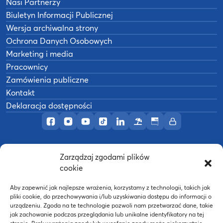
Nasi Partnerzy
Biuletyn Informacji Publicznej
Wersja archiwalna strony
Ochrona Danych Osobowych
Marketing i media
Pracownicy
Zamówienia publiczne
Kontakt
Deklaracja dostępności
Profil AWF Poznań w serwisie Facebook
Profil AWF Poznań w serwisie Instagram
Profil AWF Poznań w serwisie YouTub
Profil AWF Poznań w serwisie Tik
Profil AWF Poznań w serwisi
Ośrodek wypoczynkowy
Biuletyn Informacji
Intranet
Zarządzaj zgodami plików
©
2026
Akademia Wychowania Fizycznego w
cookie
B
Poznaniu
Wykonanie:
nFinity.pl
Aby zapewnić jak najlepsze wrażenia, korzystamy z technologii, takich jak
pliki cookie, do przechowywania i/lub uzyskiwania dostępu do informacji o
urządzeniu. Zgoda na te technologie pozwoli nam przetwarzać dane, takie
jak zachowanie podczas przeglądania lub unikalne identyfikatory na tej