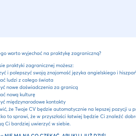
go warto wyjechać na praktykę zagraniczną?
ie praktyki zagranicznej możesz:
zyć i polepszyć swoją znajomość języka angielskiego i hiszpa
ać ludzi z całego świata
yć nowe doświadczenia za granicą
ać nową kulturę
być międzynarodowe kontakty
wić, że Twoje CV będzie automatycznie na lepszej pozycji u
ko to sprawi, że w przyszłości łatwiej będzie Ci znaleźć do
 Ci bardziej uwierzyć w siebie.
go
NIE MA NA CO CZEKAĆ, APLIKUJ JUŻ DZIŚ!