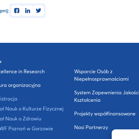
facebook
linkedin
twitter
pnij:
ellence in Research
Wsparcie Osób z
Niepełnosprawnościami
ura organizacyjna
System Zapewnienia Jakośc
istracja
Kształcenia
ł Nauk o Kulturze Fizycznej
Projekty współfinansowane
ał Nauk o Zdrowiu
Nasi Partnerzy
 AWF Poznań w Gorzowie