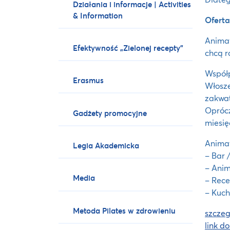
Działania i informacje | Activities
& Information
Oferta
Animaf
Efektywność „Zielonej recepty”
chcą r
Współp
Erasmus
Włosze
zakwat
Opróc
Gadżety promocyjne
miesię
Animaf
Legia Akademicka
– Bar 
– Ani
Media
– Rece
– Kuchn
Metoda Pilates w zdrowieniu
szczeg
link do