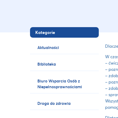
Kategorie
Dlacze
Aktualności
W czas
– ćwic
Biblioteka
– pozn
– zdob
Biuro Wsparcia Osób z
– pozn
Niepełnosprawnościami
– zdo
– spra
Wszyst
Droga do zdrowia
pomogą
Dlate