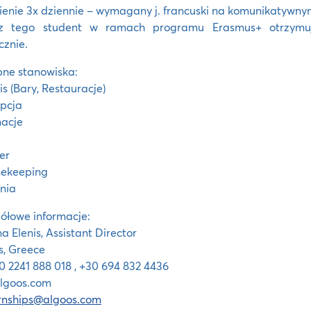
enie 3x dziennie – wymagany j. francuski na komunikatywny
z tego student w ramach programu Erasmus+ otrzymuj
cznie.
ne stanowiska:
is (Bary, Restauracje)
pcja
macje
er
sekeeping
nia
ółowe informacje:
na Elenis, Assistant Director
, Greece
30 2241 888 018 , +30 694 832 4436
lgoos.com
ernships@algoos.com