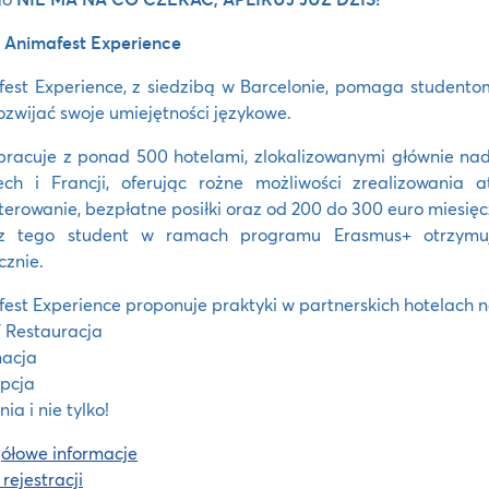
 Animafest Experience
est Experience, z siedzibą w Barcelonie, pomaga studentom
ozwijać swoje umiejętności językowe.
racuje z ponad 500 hotelami, zlokalizowanymi głównie nad
ch i Francji, oferując rożne możliwości zrealizowania a
erowanie, bezpłatne posiłki oraz od 200 do 300 euro miesięc
z tego student w ramach programu Erasmus+ otrzymuj
cznie.
est Experience proponuje praktyki w partnerskich hotelach n
/ Restauracja
macja
pcja
ia i nie tylko!
ółowe informacje
 rejestracji