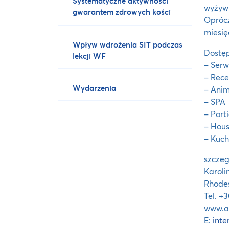
Systematyczne aktywności
wyżywi
gwarantem zdrowych kości
Opróc
miesię
Wpływ wdrożenia SIT podczas
Dostęp
lekcji WF
– Serw
– Rece
Wydarzenia
– Ani
– SPA
– Porti
– Hou
– Kuch
szczeg
Karoli
Rhodes
Tel. +
www.a
E:
int