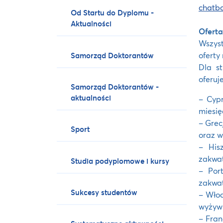
chatbo
Od Startu do Dyplomu -
Aktualności
Oferta
Wszyst
oferty
Samorząd Doktorantów
Dla s
oferuj
Samorząd Doktorantów -
aktualności
– Cypr
miesię
– Grec
Sport
oraz w
– His
zakwat
Studia podyplomowe i kursy
– Por
zakwat
Sukcesy studentów
– Włoc
wyżywi
– Fran