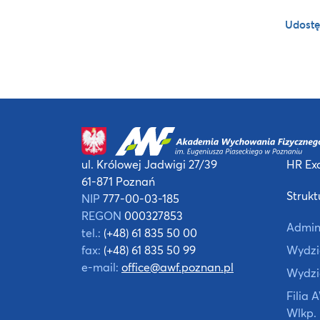
Udostę
ul. Królowej Jadwigi 27/39
HR Exc
61-871 Poznań
Strukt
NIP
777-00-03-185
REGON
000327853
Admin
tel.:
(+48) 61 835 50 00
fax:
(+48) 61 835 50 99
Wydzia
e-mail:
office@awf.poznan.pl
Wydzi
Filia
Wlkp.