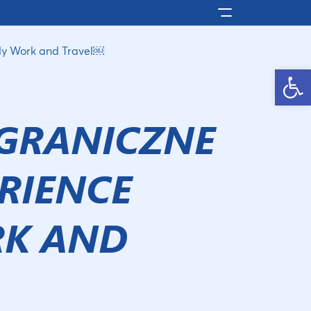
Pokaż/ukryj men
udy Work and Travel￼
Otwórz pasek narzędzi
AGRANICZNE
ERIENCE
RK AND