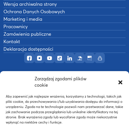
Wersja archiwalna strony
Ochrona Danych Osobowych
Marketing i media
Pracownicy
Zamówienia publiczne
Kontakt
Deklaracja dostępności
Profil AWF Poznań w serwisie Facebook
Profil AWF Poznań w serwisie Instagram
Profil AWF Poznań w serwisie YouTub
Profil AWF Poznań w serwisie Tik
Profil AWF Poznań w serwisi
Ośrodek wypoczynkowy
Biuletyn Informacji
Intranet
Zarządzaj zgodami plików
©
2026
Akademia Wychowania Fizycznego w
cookie
B
Poznaniu
Wykonanie:
nFinity.pl
Aby zapewnić jak najlepsze wrażenia, korzystamy z technologii, takich jak
pliki cookie, do przechowywania i/lub uzyskiwania dostępu do informacji o
urządzeniu. Zgoda na te technologie pozwoli nam przetwarzać dane, takie
jak zachowanie podczas przeglądania lub unikalne identyfikatory na tej
stronie. Brak wyrażenia zgody lub wycofanie zgody może niekorzystnie
wpłynąć na niektóre cechy i funkcje.