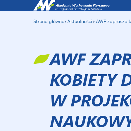
Strona główna
Aktualności
AWF zaprasza k
AWF ZAP
KOBIETY 
W PROJEK
NAUKOW