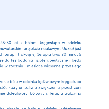
35-50 lat z bólami kręgosłupa w odcinku
nowatorskim projekcie naukowym. Udział jest
 terapii trakcyjnej (terapia trwa 30 minut 5
rzejdą też badania fizjoterapeutyczne i będą
ę w styczniu i miesiące wiosenne przyszłego
jszenie bólu w odcinku lędźwiowym kręgosłupa
 stół, który umożliwia zwiększenia przestrzeni
ie dolegliwości bólowych. Terapia trakcyjna
re cierpią na bóle w odcinku lędźwiowym