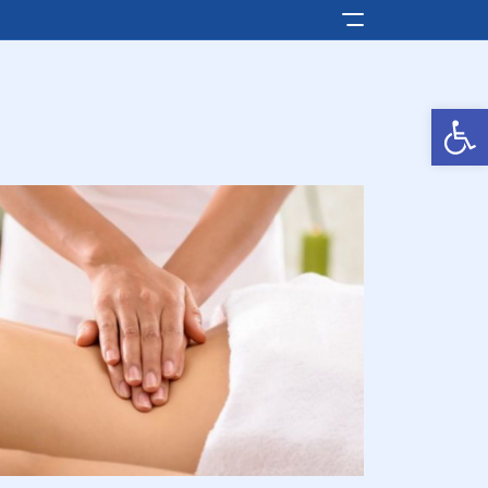
Pokaż/ukryj men
Otwórz pasek narzędzi