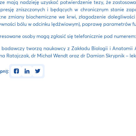
e mają nadzieję uzyskać potwierdzenie tezy, że zastosowa
presję zniszczonych i będących w chronicznym stanie za
tne zmiany biochemiczne we krwi, złagodzenie dolegliwośc
ywności bólu w odcinku lędźwiowym), poprawę parametrów fu
resowane osoby mogą zgłosić się telefonicznie pod numerem: 
 badawczy tworzą naukowcy z Zakładu Biologii i Anatomii
a Ratajczak, dr Michał Wendt oraz dr Damian Skrypnik – lek
facebook
linkedin
twitter
pnij: