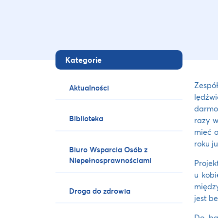
Kategorie
Zespó
Aktualności
lędźwi
darmow
Biblioteka
razy w
mieć o
roku ju
Biuro Wsparcia Osób z
Niepełnosprawnościami
Projek
u kobi
między
Droga do zdrowia
jest b
Do ba