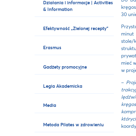
Działania i informacje | Activities
kręgos
& Information
30 uni
Przyst
Efektywność „Zielonej recepty”
minut 
stole/
Erasmus
strukt
prywat
mieć w
Gadżety promocyjne
w proj
–
Proj
Legia Akademicka
trakcy
lędźwi
kręgos
Media
kompre
któryc
Metoda Pilates w zdrowieniu
koordy