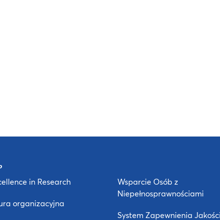
ellence in Research
Wsparcie Osób z
Niepełnosprawnościami
ura organizacyjna
System Zapewnienia Jakośc