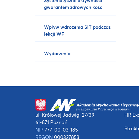
Systematyczne aktywności
gwarantem zdrowych kości
Wpływ wdrożenia SIT podczas
lekcji WF
Wydarzenia
ul. Królowej Jadwigi 27/39
HR Exc
61-871 Poznań
Strukt
NIP
777-00-03-185
REGON
000327853