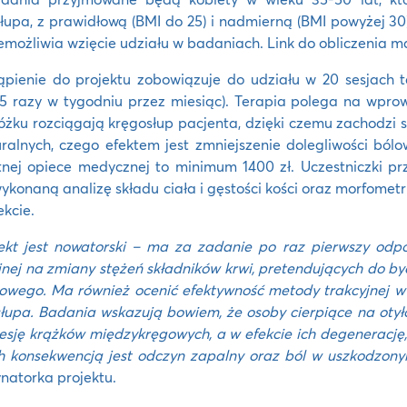
łupa, z prawidłową (BMI do 25) i nadmierną (BMI powyżej 3
emożliwia wzięcie udziału w badaniach. Link do obliczenia m
ąpienie do projektu zobowiązuje do udziału w 20 sesjach t
5 razy w tygodniu przez miesiąc). Terapia polega na wprow
łóżku rozciągają kręgosłup pacjenta, dzięki czemu zachodzi 
uralnych, czego efektem jest zmniejszenie dolegliwości bólo
nej opiece medycznej to minimum 1400 zł. Uczestniczki pr
ykonaną analizę składu ciała i gęstości kości oraz morfomet
ekcie.
ekt jest nowatorski – ma za zadanie po raz pierwszy odpow
jnej na zmiany stężeń składników krwi, pretendujących do b
owego. Ma również ocenić efektywność metody trakcyjnej w
łupa. Badania wskazują bowiem, że osoby cierpiące na oty
sję krążków międzykręgowych, a w efekcie ich degenerację,
h konsekwencją jest odczyn zapalny oraz ból w uszkodzony
natorka projektu.