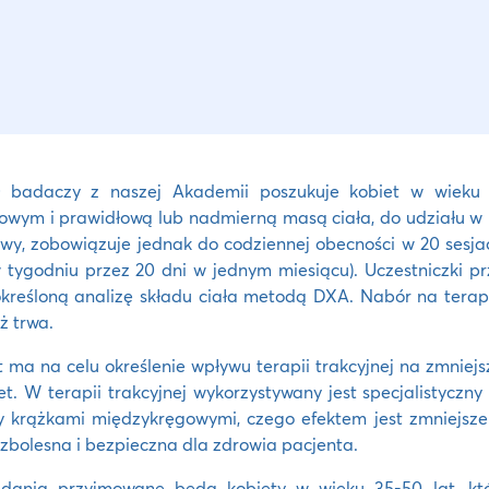
ł badaczy z naszej Akademii poszukuje kobiet w wieku 
owym i prawidłową lub nadmierną masą ciała, do udziału w 
y, zobowiązuje jednak do codziennej obecności w 20 sesjach
 tygodniu przez 20 dni w jednym miesiącu). Uczestniczki p
kreśloną analizę składu ciała metodą DXA. Nabór na terapi
ż trwa.
t ma na celu określenie wpływu terapii trakcyjnej na zmnie
et. W terapii trakcyjnej wykorzystywany jest specjalistyczny
 krążkami międzykręgowymi, czego efektem jest zmniejszen
ezbolesna i bezpieczna dla zdrowia pacjenta.
dania przyjmowane będą kobiety w wieku 35-50 lat, któ