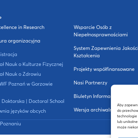
ellence in Research
Wsparcie Osób z
Niepełnosprawnościami
ura organizacyjna
System Zapewnienia Jakośc
istracja
Kształcenia
ł Nauk o Kulturze Fizycznej
Projekty współfinansowane
ał Nauk o Zdrowiu
Nasi Partnerzy
 AWF Poznań w Gorzowie
Biuletyn Informacji Publiczne
 Doktorska | Doctoral School
Aby zapewnić
Wersja archiwalna strony
wnia języków obcych
do przechow
technologie
lub unikalne
Poznaniu
może niekorz