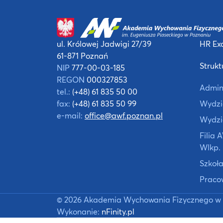
ul. Królowej Jadwigi 27/39
HR Exc
61-871 Poznań
Strukt
NIP
777-00-03-185
REGON
000327853
Admin
tel.:
(+48) 61 835 50 00
fax:
(+48) 61 835 50 99
Wydzia
e-mail:
office@awf.poznan.pl
Wydzi
Filia
Wlkp.
Szkoła
Praco
©
2026
Akademia Wychowania Fizycznego w 
Wykonanie:
nFinity.pl