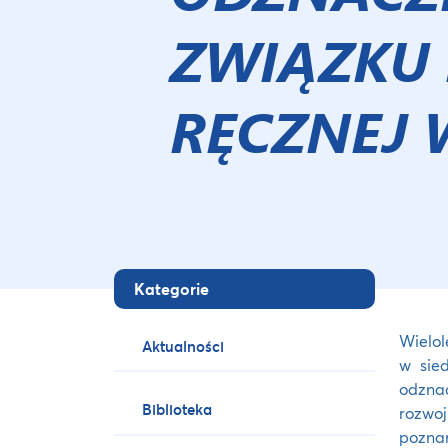
ZWIĄZKU 
RĘCZNEJ 
Kategorie
Wielol
Aktualności
w sie
odznac
Biblioteka
rozwo
poznań