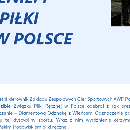
PIŁKI
W POLSCE
etni kierownik Zakładu Zespołowych Gier Sportowych AWF Po
dzibie Związku Piłki Ręcznej w Polsce odebrał z rąk pr
zenie – Diamentową Odznakę z Wieńcem. Odznaczenie przyz
ju tej dyscypliny sportu. Wraz z nim wyróżnienie otrzym
skim środowiskiem piłki ręcznej.