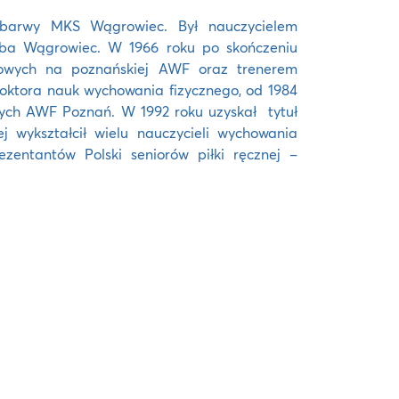
ł barwy MKS Wągrowiec. Był nauczycielem
elba Wągrowiec. W 1966 roku po skończeniu
towych na poznańskiej AWF oraz trenerem
doktora nauk wychowania fizycznego, od 1984
wych AWF Poznań. W 1992 roku uzyskał tytuł
j wykształcił wielu nauczycieli wychowania
ezentantów Polski seniorów piłki ręcznej –