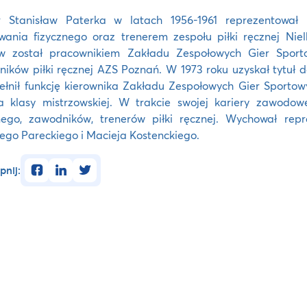
r Stanisław Paterka w latach 1956-1961 reprezentowa
wania fizycznego oraz trenerem zespołu piłki ręcznej Ni
ów został pracownikiem Zakładu Zespołowych Gier Spor
ików piłki ręcznej AZS Poznań. W 1973 roku uzyskał tytuł 
ełnił funkcję kierownika Zakładu Zespołowych Gier Sporto
a klasy mistrzowskiej. W trakcie swojej kariery zawodowe
nego, zawodników, trenerów piłki ręcznej. Wychował repr
ego Pareckiego i Macieja Kostenckiego.
facebook
linkedin
twitter
pnij: