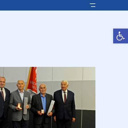
Pokaż/ukryj men
Otwórz pasek narzędzi