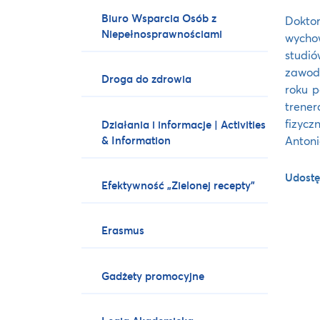
Biuro Wsparcia Osób z
Dokto
Niepełnosprawnościami
wycho
studi
zawodn
Droga do zdrowia
roku p
trener
fizycz
Działania i informacje | Activities
& Information
Antoni
Udostę
Efektywność „Zielonej recepty”
Erasmus
Gadżety promocyjne