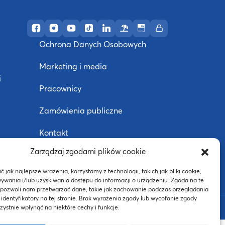
Profil AWF Poznań w serwisie Facebook
Profil AWF Poznań w serwisie Instagram
Profil AWF Poznań w serwisie YouTube
Profil AWF Poznań w serwisie TikTok
Profil AWF Poznań w serwisie Li
Ośrodek wypoczynkowy w U
Biuletyn Informacji Pub
Intranet
Ochrona Danych Osobowych
Marketing i media
i
Pracownicy
Zamówienia publiczne
Kontakt
Zarządzaj zgodami plików cookie
Deklaracja dostępności
j
 jak najlepsze wrażenia, korzystamy z technologii, takich jak pliki cookie,
ywania i/lub uzyskiwania dostępu do informacji o urządzeniu. Zgoda na te
 pozwoli nam przetwarzać dane, takie jak zachowanie podczas przeglądania
 identyfikatory na tej stronie. Brak wyrażenia zgody lub wycofanie zgody
BIP
ystnie wpłynąć na niektóre cechy i funkcje.