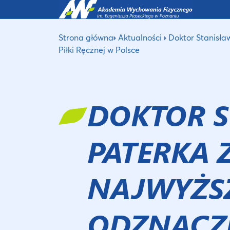
Strona główna
Aktualności
Doktor Stanisł
Piłki Ręcznej w Polsce
DOKTOR 
PATERKA 
NAJWYŻS
ODZNACZ