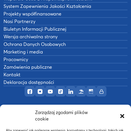
System Zapewnienia Jakości Kształcenia
Projekty współfinansowane
Nasi Partnerzy
Biuletyn Informacji Publicznej
Wersja archiwalna strony
Ochrona Danych Osobowych
Marketing i media
Pracownicy
Zamówienia publiczne
Kontakt
Deklaracja dostępności
Profil AWF Poznań w serwisie Facebook
Profil AWF Poznań w serwisie Instagram
Profil AWF Poznań w serwisie YouTub
Profil AWF Poznań w serwisie Tik
Profil AWF Poznań w serwisi
Ośrodek wypoczynkowy
Biuletyn Informacji
Intranet
Zarządzaj zgodami plików
©
2026
Akademia Wychowania Fizycznego w
cookie
B
Poznaniu
Wykonanie:
nFinity.pl
Aby zapewnić jak najlepsze wrażenia, korzystamy z technologii, takich jak