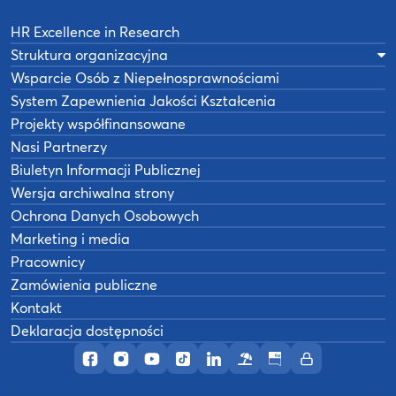
HR Excellence in Research
Struktura organizacyjna
Wsparcie Osób z Niepełnosprawnościami
System Zapewnienia Jakości Kształcenia
Projekty współfinansowane
Nasi Partnerzy
Biuletyn Informacji Publicznej
Wersja archiwalna strony
Ochrona Danych Osobowych
Marketing i media
Pracownicy
Zamówienia publiczne
Kontakt
Deklaracja dostępności
Profil AWF Poznań w serwisie Facebook
Profil AWF Poznań w serwisie Instagram
Profil AWF Poznań w serwisie YouTub
Profil AWF Poznań w serwisie Tik
Profil AWF Poznań w serwisi
Ośrodek wypoczynkowy
Biuletyn Informacji
Intranet