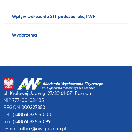
Wpływ wdrożenia SIT podczas lekcji WF
Wydarzenia
ul. Królowej Jadwigi 27/39
61-871 Poznań
NIP
777-00-03-185
REGON
000327853
tel.:
(+48) 61 835 50 00
fax:
(+48) 61 835 50 99
e-mail:
office@awf.poznan.pl