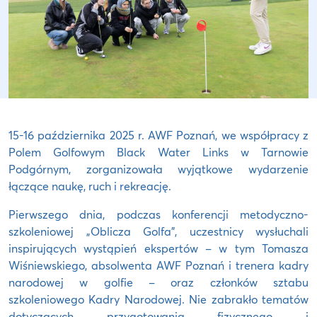
15-16 października 2025 r. AWF Poznań, we współpracy z
Polem Golfowym Black Water Links w Tarnowie
Podgórnym, zorganizowała wyjątkowe wydarzenie
łączące naukę, ruch i rekreację.
Pierwszego dnia, podczas konferencji metodyczno-
szkoleniowej „Oblicza Golfa”, uczestnicy wysłuchali
inspirujących wystąpień ekspertów – w tym Tomasza
Wiśniewskiego, absolwenta AWF Poznań i trenera kadry
narodowej w golfie – oraz członków sztabu
szkoleniowego Kadry Narodowej. Nie zabrakło tematów
dotyczących przygotowania fizycznego i