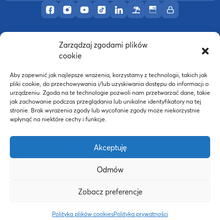
Profil AWF Poznań w serwisie Facebook
Profil AWF Poznań w serwisie Instagram
Profil AWF Poznań w serwisie YouTub
Profil AWF Poznań w serwisie Tik
Profil AWF Poznań w serwisi
Ośrodek wypoczynkowy
Biuletyn Informacji
Intranet
Zarządzaj zgodami plików
©
2026
Akademia Wychowania Fizycznego w
cookie
B
Poznaniu
Wykonanie:
nFinity.pl
Aby zapewnić jak najlepsze wrażenia, korzystamy z technologii, takich jak
pliki cookie, do przechowywania i/lub uzyskiwania dostępu do informacji o
urządzeniu. Zgoda na te technologie pozwoli nam przetwarzać dane, takie
jak zachowanie podczas przeglądania lub unikalne identyfikatory na tej
stronie. Brak wyrażenia zgody lub wycofanie zgody może niekorzystnie
wpłynąć na niektóre cechy i funkcje.
Akceptuję
Odmów
Strona WWW powstała dzięki współfinansowaniu ze
Zobacz preferencje
środków Europejskiego Funduszu Społecznego oraz
budżetu państwa w ramach Programu Operacyjnego
Polityka plików cookies
Polityka prywatności