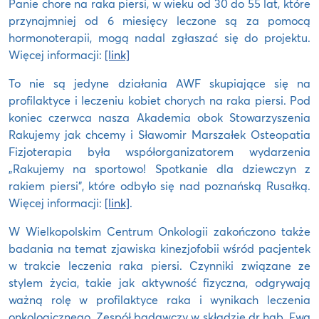
Panie chore na raka piersi, w wieku od 30 do 55 lat, które
przynajmniej od 6 miesięcy leczone są za pomocą
hormonoterapii, mogą nadal zgłaszać się do projektu.
Więcej informacji:
[link]
To nie są jedyne działania AWF skupiające się na
profilaktyce i leczeniu kobiet chorych na raka piersi. Pod
koniec czerwca nasza Akademia obok Stowarzyszenia
Rakujemy jak chcemy i Sławomir Marszałek Osteopatia
Fizjoterapia była współorganizatorem wydarzenia
„Rakujemy na sportowo! Spotkanie dla dziewczyn z
rakiem piersi”, które odbyło się nad poznańską Rusałką.
Więcej informacji:
[link]
.
W Wielkopolskim Centrum Onkologii zakończono także
badania na temat zjawiska kinezjofobii wśród pacjentek
w trakcie leczenia raka piersi. Czynniki związane ze
stylem życia, takie jak aktywność fizyczna, odgrywają
ważną rolę w profilaktyce raka i wynikach leczenia
onkologicznego. Zespół badawczy w składzie dr hab. Ewa