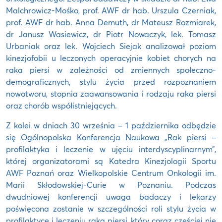
Malchrowicz-Mośko, prof. AWF dr hab. Urszula Czerniak,
prof. AWF dr hab. Anna Demuth, dr Mateusz Rozmiarek,
dr Janusz Wasiewicz, dr Piotr Nowaczyk, lek. Tomasz
Urbaniak oraz lek. Wojciech Siejak analizował poziom
kinezjofobii u leczonych operacyjnie kobiet chorych na
raka piersi w zależności od zmiennych społeczno-
demograficznych, stylu życia przed rozpoznaniem
nowotworu, stopnia zaawansowania i rodzaju raka piersi
oraz chorób współistniejących.
Z kolei w dniach 30 września – 1 października odbędzie
się Ogólnopolska Konferencja Naukowa „Rak piersi –
profilaktyka i leczenie w ujęciu interdyscyplinarnym”,
której organizatorami są Katedra Kinezjologii Sportu
AWF Poznań oraz Wielkopolskie Centrum Onkologii im.
Marii Skłodowskiej-Curie w Poznaniu. Podczas
dwudniowej konferencji uwaga badaczy i lekarzy
poświęcona zostanie w szczególności roli stylu życia w
profilaktyce i leczeniu raka piersi, który coraz częściej nie