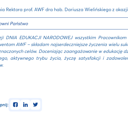
ia Rektora prof. AWF dra hab. Dariusza Wielińskiego z okazj
owni Państwo
zji DNIA EDUKACJI NARODOWEJ
wszystkim Pracownikom 
entom AWF – składam najserdeczniejsze życzenia wielu suk
naczonych celów. Doceniając zaangażowanie w edukację dzie
ego, aktywnego trybu życia, życzę satysfakcji i zadowol
w.
facebook
linkedin
twitter
pnij: