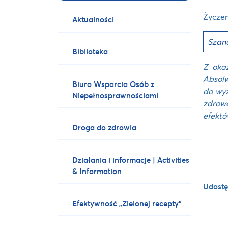
Życzen
Aktualności
Szan
Biblioteka
Z oka
Absolw
Biuro Wsparcia Osób z
do wyz
Niepełnosprawnościami
zdrow
efektó
Droga do zdrowia
Działania i informacje | Activities
& Information
Udostę
Efektywność „Zielonej recepty”