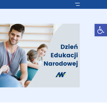
Pokaż/ukryj men
Otwórz pasek narzędzi