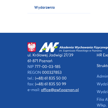
Wydarzenia
ul. Królowej Jadwigi 27/39
HR Exc
61-871 Poznań
Strukt
NIP
777-00-03-185
REGON
000327853
Admin
tel.:
(+48) 61 835 50 00
fax:
(+48) 61 835 50 99
Wydzia
e-mail:
office@awf.poznan.pl
Wydzi
Filia
Wlkp.