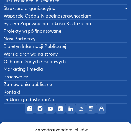
HR Excellence in Research
Struktura organizacyjna
Wsparcie Osób z Niepełnosprawnościami
System Zapewnienia Jakości Kształcenia
Projekty współfinansowane
Nasi Partnerzy
Biuletyn Informacji Publicznej
Wersja archiwalna strony
Ochrona Danych Osobowych
Marketing i media
Pracownicy
Zamówienia publiczne
Kontakt
Deklaracja dostępności
Profil AWF Poznań w serwisie Facebook
Profil AWF Poznań w serwisie Instagram
Profil AWF Poznań w serwisie YouTub
Profil AWF Poznań w serwisie Tik
Profil AWF Poznań w serwisi
Ośrodek wypoczynkowy
Biuletyn Informacji
Intranet
Zarządzaj zgodami plików