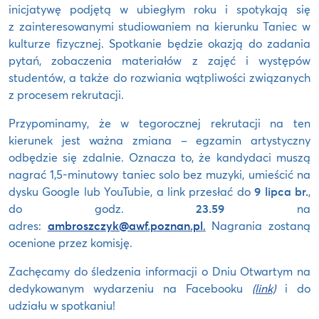
inicjatywę podjętą w ubiegłym roku i spotykają się
z zainteresowanymi studiowaniem na kierunku Taniec w
kulturze fizycznej. Spotkanie będzie okazją do zadania
pytań, zobaczenia materiałów z zajęć i występów
studentów, a także do rozwiania wątpliwości związanych
z procesem rekrutacji.
Przypominamy, że w tegorocznej rekrutacji na ten
kierunek jest ważna zmiana – egzamin artystyczny
odbędzie się zdalnie. Oznacza to, że kandydaci muszą
nagrać 1,5-minutowy taniec solo bez muzyki, umieścić na
dysku Google lub YouTubie, a link przesłać do
9 lipca br.
,
do godz.
23.59
na
adres:
ambroszczyk@awf.poznan.pl
.
Nagrania zostaną
ocenione przez komisję.
Zachęcamy do śledzenia informacji o Dniu Otwartym na
dedykowanym wydarzeniu na Facebooku
(link)
i do
udziału w spotkaniu!