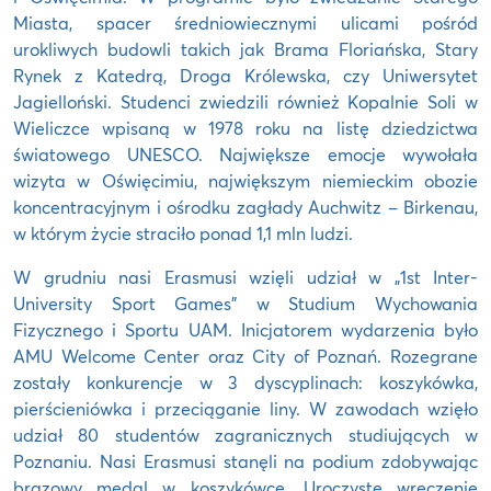
Miasta, spacer średniowiecznymi ulicami pośród
urokliwych budowli takich jak Brama Floriańska, Stary
Rynek z Katedrą, Droga Królewska, czy Uniwersytet
Jagielloński. Studenci zwiedzili również Kopalnie Soli w
Wieliczce wpisaną w 1978 roku na listę dziedzictwa
światowego UNESCO. Największe emocje wywołała
wizyta w Oświęcimiu, największym niemieckim obozie
koncentracyjnym i ośrodku zagłady Auchwitz – Birkenau,
w którym życie straciło ponad 1,1 mln ludzi.
W grudniu nasi Erasmusi wzięli udział w „1st Inter-
University Sport Games” w Studium Wychowania
Fizycznego i Sportu UAM. Inicjatorem wydarzenia było
AMU Welcome Center oraz City of Poznań. Rozegrane
zostały konkurencje w 3 dyscyplinach: koszykówka,
pierścieniówka i przeciąganie liny. W zawodach wzięło
udział 80 studentów zagranicznych studiujących w
Poznaniu. Nasi Erasmusi stanęli na podium zdobywając
brązowy medal w koszykówce. Uroczyste wręczenie