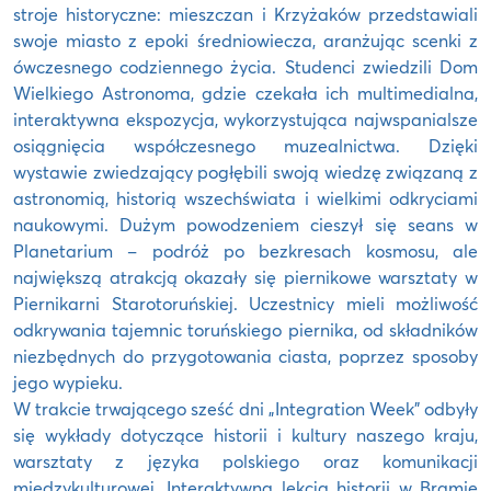
stroje historyczne: mieszczan i Krzyżaków przedstawiali
swoje miasto z epoki średniowiecza, aranżując scenki z
ówczesnego codziennego życia. Studenci zwiedzili Dom
Wielkiego Astronoma, gdzie czekała ich multimedialna,
interaktywna ekspozycja, wykorzystująca najwspanialsze
osiągnięcia współczesnego muzealnictwa. Dzięki
wystawie zwiedzający pogłębili swoją wiedzę związaną z
astronomią, historią wszechświata i wielkimi odkryciami
naukowymi. Dużym powodzeniem cieszył się seans w
Planetarium – podróż po bezkresach kosmosu, ale
największą atrakcją okazały się piernikowe warsztaty w
Piernikarni Starotoruńskiej. Uczestnicy mieli możliwość
odkrywania tajemnic toruńskiego piernika, od składników
niezbędnych do przygotowania ciasta, poprzez sposoby
jego wypieku.
W trakcie trwającego sześć dni „Integration Week” odbyły
się wykłady dotyczące historii i kultury naszego kraju,
warsztaty z języka polskiego oraz komunikacji
międzykulturowej. Interaktywna lekcja historii w Bramie