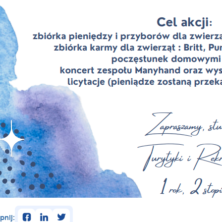
facebook
linkedin
twitter
pnij: