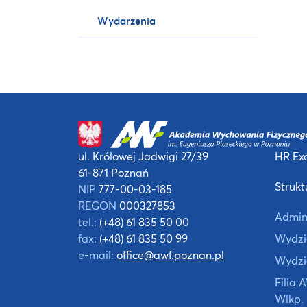
Wydarzenia
ul. Królowej Jadwigi 27/39
HR Exc
61-871 Poznań
Strukt
NIP
777-00-03-185
REGON
000327853
Admin
tel.:
(+48) 61 835 50 00
fax:
(+48) 61 835 50 99
Wydzia
e-mail:
office@awf.poznan.pl
Wydzi
Filia
Wlkp.