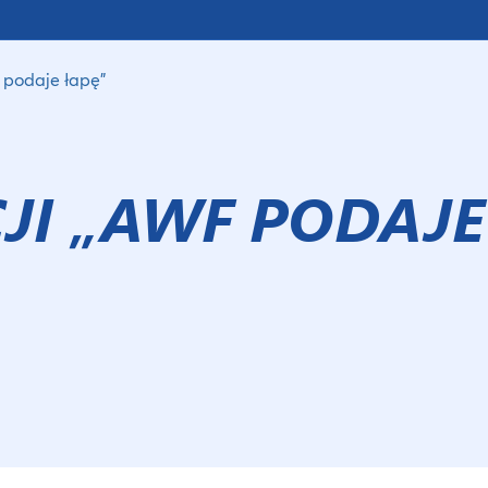
 podaje łapę”
CJI „AWF PODAJE