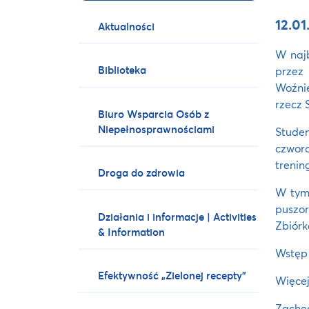
12.01
Aktualności
W najb
Biblioteka
przez
Woźnie
rzecz 
Biuro Wsparcia Osób z
Niepełnosprawnościami
Stude
czworo
trenin
Droga do zdrowia
W tym 
puszor
Działania i informacje | Activities
Zbiórk
& Information
Wstęp 
Efektywność „Zielonej recepty”
Więcej
Zachęc