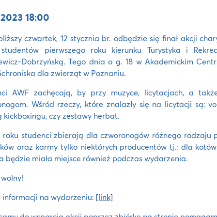
.2023 18:00
liższy czwartek, 12 stycznia br. odbędzie się finał akcji c
 studentów pierwszego roku kierunku Turystyka i Rekrea
wicz-Dobrzyńską. Tego dnia o g. 18 w Akademickim Centru
Schroniska dla zwierząt w Poznaniu.
nci AWF zachęcają, by przy muzyce, licytacjach, a tak
nogom. Wśród rzeczy, które znalazły się na licytacji są: vo
g kickboxingu, czy zestawy herbat.
roku studenci zbierają dla czworonogów różnego rodzaju p
ków oraz karmy tylko niektórych producentów tj.: dla kotów 
a będzie miała miejsce również podczas wydarzenia.
wolny!
 informacji na wydarzeniu:
[link]
amy do wsparcia akcji poprzez zbiórkę na stronie pomagam