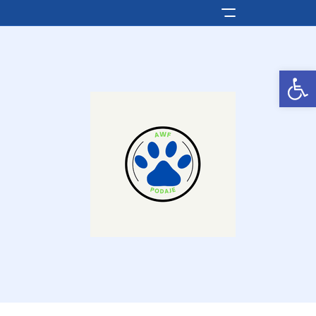
Pokaż/ukryj men
Otwórz pasek narzędzi