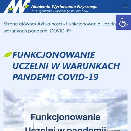
Po
Otwórz pasek narzędzi
Strona główna
Aktualności
Funkcjonowanie Uczelni w
warunkach pandemii COVID-19
FUNKCJONOWANIE
UCZELNI W WARUNKACH
PANDEMII COVID-19