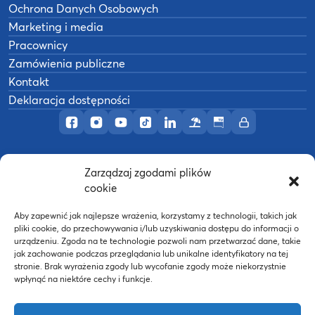
Ochrona Danych Osobowych
Marketing i media
Pracownicy
Zamówienia publiczne
Kontakt
Deklaracja dostępności
Profil AWF Poznań w serwisie Facebook
Profil AWF Poznań w serwisie Instagram
Profil AWF Poznań w serwisie YouTub
Profil AWF Poznań w serwisie Tik
Profil AWF Poznań w serwisi
Ośrodek wypoczynkowy
Biuletyn Informacji
Intranet
Zarządzaj zgodami plików
©
2026
Akademia Wychowania Fizycznego w
cookie
B
Poznaniu
Wykonanie:
nFinity.pl
Aby zapewnić jak najlepsze wrażenia, korzystamy z technologii, takich jak
pliki cookie, do przechowywania i/lub uzyskiwania dostępu do informacji o
urządzeniu. Zgoda na te technologie pozwoli nam przetwarzać dane, takie
jak zachowanie podczas przeglądania lub unikalne identyfikatory na tej
stronie. Brak wyrażenia zgody lub wycofanie zgody może niekorzystnie
wpłynąć na niektóre cechy i funkcje.