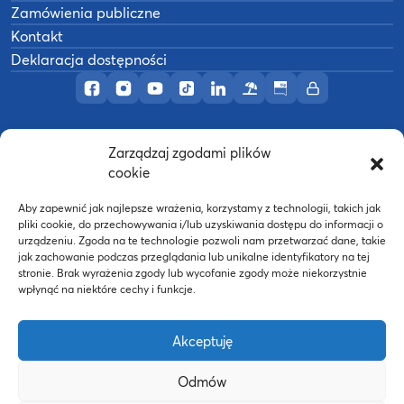
Zamówienia publiczne
Kontakt
Deklaracja dostępności
Profil AWF Poznań w serwisie Facebook
Profil AWF Poznań w serwisie Instagram
Profil AWF Poznań w serwisie YouTub
Profil AWF Poznań w serwisie Tik
Profil AWF Poznań w serwisi
Ośrodek wypoczynkowy
Biuletyn Informacji
Intranet
Zarządzaj zgodami plików
©
2026
Akademia Wychowania Fizycznego w
cookie
B
Poznaniu
Wykonanie:
nFinity.pl
Aby zapewnić jak najlepsze wrażenia, korzystamy z technologii, takich jak
pliki cookie, do przechowywania i/lub uzyskiwania dostępu do informacji o
urządzeniu. Zgoda na te technologie pozwoli nam przetwarzać dane, takie
jak zachowanie podczas przeglądania lub unikalne identyfikatory na tej
stronie. Brak wyrażenia zgody lub wycofanie zgody może niekorzystnie
wpłynąć na niektóre cechy i funkcje.
Akceptuję
Odmów