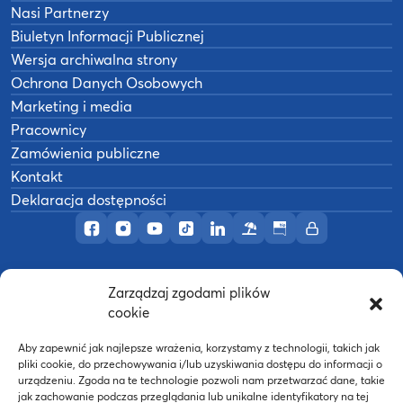
Nasi Partnerzy
Biuletyn Informacji Publicznej
Wersja archiwalna strony
Ochrona Danych Osobowych
Marketing i media
Pracownicy
Zamówienia publiczne
Kontakt
Deklaracja dostępności
Profil AWF Poznań w serwisie Facebook
Profil AWF Poznań w serwisie Instagram
Profil AWF Poznań w serwisie YouTub
Profil AWF Poznań w serwisie Tik
Profil AWF Poznań w serwisi
Ośrodek wypoczynkowy
Biuletyn Informacji
Intranet
Zarządzaj zgodami plików
©
2026
Akademia Wychowania Fizycznego w
cookie
B
Poznaniu
Wykonanie:
nFinity.pl
Aby zapewnić jak najlepsze wrażenia, korzystamy z technologii, takich jak
pliki cookie, do przechowywania i/lub uzyskiwania dostępu do informacji o
urządzeniu. Zgoda na te technologie pozwoli nam przetwarzać dane, takie
jak zachowanie podczas przeglądania lub unikalne identyfikatory na tej