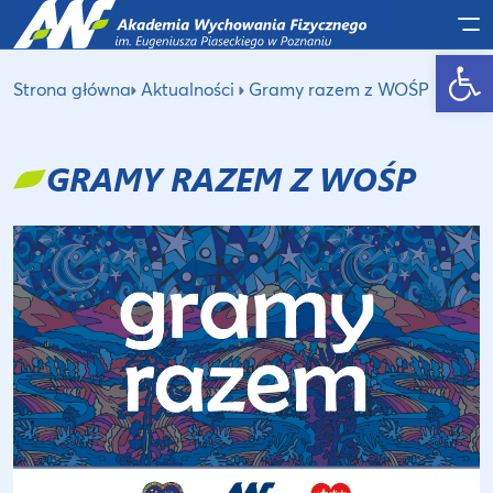
Po
Otwórz pasek narzędzi
Strona główna
Aktualności
Gramy razem z WOŚP
GRAMY RAZEM Z WOŚP