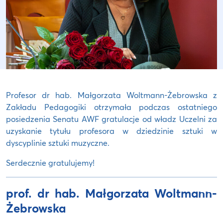
Profesor dr hab. Małgorzata Woltmann-Żebrowska z
Zakładu Pedagogiki otrzymała podczas ostatniego
posiedzenia Senatu AWF gratulacje od władz Uczelni za
uzyskanie tytułu profesora w dziedzinie sztuki w
dyscyplinie sztuki muzyczne.
Serdecznie gratulujemy!
prof. dr hab. Małgorzata Woltmann-
Żebrowska