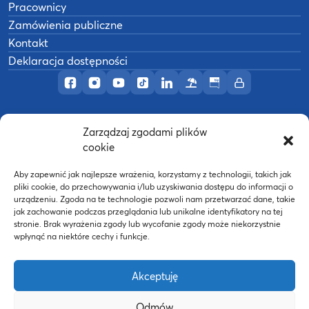
Pracownicy
Zamówienia publiczne
Kontakt
Deklaracja dostępności
Profil AWF Poznań w serwisie Facebook
Profil AWF Poznań w serwisie Instagram
Profil AWF Poznań w serwisie YouTub
Profil AWF Poznań w serwisie Tik
Profil AWF Poznań w serwisi
Ośrodek wypoczynkowy
Biuletyn Informacji
Intranet
Zarządzaj zgodami plików
©
2026
Akademia Wychowania Fizycznego w
cookie
B
Poznaniu
Wykonanie:
nFinity.pl
Aby zapewnić jak najlepsze wrażenia, korzystamy z technologii, takich jak
pliki cookie, do przechowywania i/lub uzyskiwania dostępu do informacji o
urządzeniu. Zgoda na te technologie pozwoli nam przetwarzać dane, takie
jak zachowanie podczas przeglądania lub unikalne identyfikatory na tej
stronie. Brak wyrażenia zgody lub wycofanie zgody może niekorzystnie
wpłynąć na niektóre cechy i funkcje.
Akceptuję
Odmów