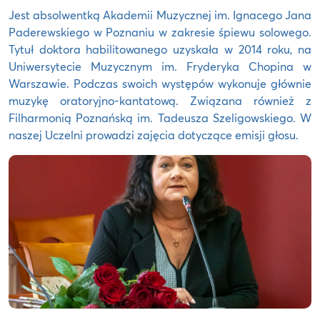
Jest absolwentką Akademii Muzycznej im. Ignacego Jana
Paderewskiego w Poznaniu w zakresie śpiewu solowego.
Tytuł doktora habilitowanego uzyskała w 2014 roku, na
Uniwersytecie Muzycznym im. Fryderyka Chopina w
Warszawie. Podczas swoich występów wykonuje głównie
muzykę oratoryjno-kantatową. Związana również z
Filharmonią Poznańską im. Tadeusza Szeligowskiego. W
naszej Uczelni prowadzi zajęcia dotyczące emisji głosu.