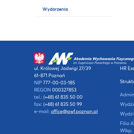
Wydarzenia
ul. Królowej Jadwigi 27/39
HR Exc
61-871 Poznań
Strukt
NIP
777-00-03-185
REGON
000327853
Admin
tel.:
(+48) 61 835 50 00
fax:
(+48) 61 835 50 99
Wydzia
e-mail:
office@awf.poznan.pl
Wydzi
Filia
Wlkp.