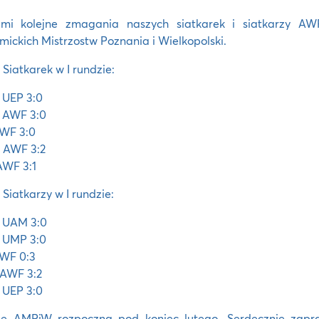
mi kolejne zmagania naszych siatkarek i siatkarzy AWF
ickich Mistrzostw Poznania i Wielkopolski.
 Siatkarek w I rundzie:
 UEP 3:0
 AWF 3:0
WF 3:0
 AWF 3:2
AWF 3:1
 Siatkarzy w I rundzie:
 UAM 3:0
 UMP 3:0
AWF 0:3
 AWF 3:2
 UEP 3:0
ndę AMPiW rozpoczną pod koniec lutego. Serdecznie zapr