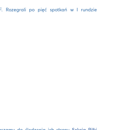
. Rozegrali po pięć spotkań w I rundzie
aszamy do śledzenia ich strony
Sekcja Piłki