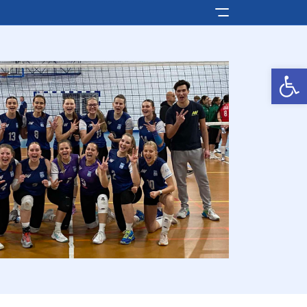
Pokaż/ukryj men
Otwórz pasek narzędzi