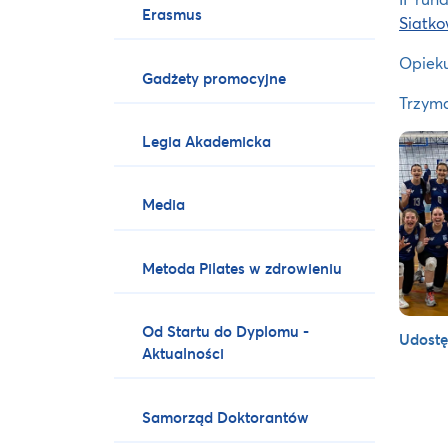
Erasmus
Siatk
Opieku
Gadżety promocyjne
Trzyma
Legia Akademicka
Media
Metoda Pilates w zdrowieniu
Od Startu do Dyplomu -
Udostę
Aktualności
Samorząd Doktorantów