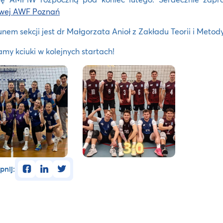
owej AWF Poznań
nem sekcji jest dr Małgorzata Anioł z Zakładu Teorii i Meto
my kciuki w kolejnych startach!
facebook
linkedin
twitter
pnij: