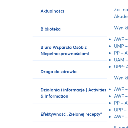
Za na
Aktualności
Akadem
Wyniki
Biblioteka
AWF –
UMP –
Biuro Wsparcia Osób z
PP –
A
Niepełnosprawnościami
UAM –
UPP- 
Droga do zdrowia
Wyniki
AWF –
Działania i informacje | Activities
AWF –
& Information
PP – 
UPP –
Efektywność „Zielonej recepty”
AWF –
II ru