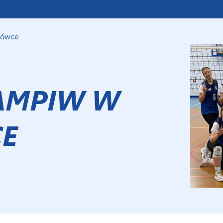
kówce
AMPIW W
CE