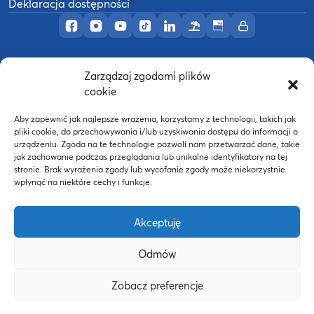
Deklaracja dostępności
Profil AWF Poznań w serwisie Facebook
Profil AWF Poznań w serwisie Instagram
Profil AWF Poznań w serwisie YouTub
Profil AWF Poznań w serwisie Tik
Profil AWF Poznań w serwisi
Ośrodek wypoczynkowy
Biuletyn Informacji
Intranet
Zarządzaj zgodami plików
©
2026
Akademia Wychowania Fizycznego w
cookie
B
Poznaniu
Wykonanie:
nFinity.pl
Aby zapewnić jak najlepsze wrażenia, korzystamy z technologii, takich jak
pliki cookie, do przechowywania i/lub uzyskiwania dostępu do informacji o
urządzeniu. Zgoda na te technologie pozwoli nam przetwarzać dane, takie
jak zachowanie podczas przeglądania lub unikalne identyfikatory na tej
stronie. Brak wyrażenia zgody lub wycofanie zgody może niekorzystnie
wpłynąć na niektóre cechy i funkcje.
Akceptuję
Odmów
Strona WWW powstała dzięki współfinansowaniu ze
Zobacz preferencje
środków Europejskiego Funduszu Społecznego oraz
budżetu państwa w ramach Programu Operacyjnego