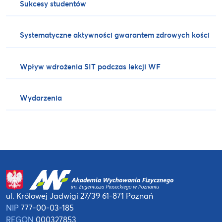
Sukcesy studentów
Systematyczne aktywności gwarantem zdrowych kości
Wpływ wdrożenia SIT podczas lekcji WF
Wydarzenia
ul. Królowej Jadwigi 27/39
61-871 Poznań
NIP
777-00-03-185
REGON
000327853