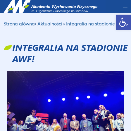
Po
Otwórz pasek narzędzi
Strona główna
Aktualności
Integralia na stadionie AWF!
INTEGRALIA NA STADIONIE
AWF!