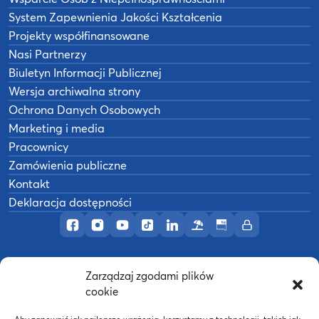
System Zapewnienia Jakości Kształcenia
Projekty współfinansowane
Nasi Partnerzy
Biuletyn Informacji Publicznej
Wersja archiwalna strony
Ochrona Danych Osobowych
Marketing i media
Pracownicy
Zamówienia publiczne
Kontakt
Deklaracja dostępności
Profil AWF Poznań w serwisie Facebook
Profil AWF Poznań w serwisie Instagram
Profil AWF Poznań w serwisie YouTub
Profil AWF Poznań w serwisie Tik
Profil AWF Poznań w serwisi
Ośrodek wypoczynkowy
Biuletyn Informacji
Intranet
Zarządzaj zgodami plików
©
2026
Akademia Wychowania Fizycznego w
cookie
B
Poznaniu
Wykonanie:
nFinity.pl