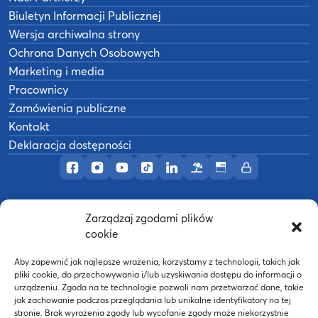
Biuletyn Informacji Publicznej
Wersja archiwalna strony
Ochrona Danych Osobowych
Marketing i media
Pracownicy
Zamówienia publiczne
Kontakt
Deklaracja dostępności
Profil AWF Poznań w serwisie Facebook
Profil AWF Poznań w serwisie Instagram
Profil AWF Poznań w serwisie YouTub
Profil AWF Poznań w serwisie Tik
Profil AWF Poznań w serwisi
Ośrodek wypoczynkowy
Biuletyn Informacji
Intranet
Zarządzaj zgodami plików
©
2026
Akademia Wychowania Fizycznego w
cookie
B
Poznaniu
Wykonanie:
nFinity.pl
Aby zapewnić jak najlepsze wrażenia, korzystamy z technologii, takich jak
pliki cookie, do przechowywania i/lub uzyskiwania dostępu do informacji o
urządzeniu. Zgoda na te technologie pozwoli nam przetwarzać dane, takie
jak zachowanie podczas przeglądania lub unikalne identyfikatory na tej
stronie. Brak wyrażenia zgody lub wycofanie zgody może niekorzystnie