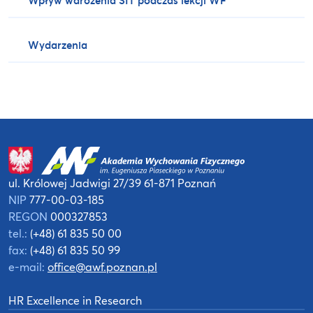
Wpływ wdrożenia SIT podczas lekcji WF
Wydarzenia
ul. Królowej Jadwigi 27/39
61-871 Poznań
NIP
777-00-03-185
REGON
000327853
tel.:
(+48) 61 835 50 00
fax:
(+48) 61 835 50 99
e-mail:
office@awf.poznan.pl
HR Excellence in Research