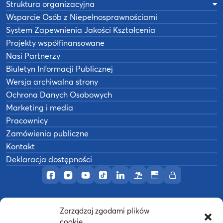
Struktura organizacyjna
Wsparcie Osób z Niepełnosprawnościami
System Zapewnienia Jakości Kształcenia
Projekty współfinansowane
Nasi Partnerzy
Biuletyn Informacji Publicznej
Wersja archiwalna strony
Ochrona Danych Osobowych
Marketing i media
Pracownicy
Zamówienia publiczne
Kontakt
Deklaracja dostępności
Profil AWF Poznań w serwisie Facebook
Profil AWF Poznań w serwisie Instagram
Profil AWF Poznań w serwisie YouTub
Profil AWF Poznań w serwisie Tik
Profil AWF Poznań w serwisi
Ośrodek wypoczynkowy
Biuletyn Informacji
Intranet
Zarządzaj zgodami plików
©
2026
Akademia Wychowania Fizycznego w
cookie
B