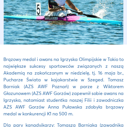
Brązowy medal i awans na Igrzyska Olimpijskie w Tokio to
największe sukcesy sportowców związanych z naszą
Akademią na zakończonym w niedzielę, tj. 16 maja br.,
Pucharze Świata w kajakarstwie w Szeged. Tomasz
Barniak (AZS AWF Poznań) w parze z Wiktorem
Głazunowem (AZS AWF Gorzów) zapewnił sobie awans na
Igrzyska, natomiast studentka naszej Filii i zawodniczka
AZS AWF Gorzów Anna Puławska zdobyła brązowy
medal w konkurencji K1 na 500 m.
Dla pary kanadyjkarzy: Tomasza Barniaka (zawodnika