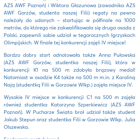
AZS AWF Poznań) i Wiktora Głazunowa (zawodnika AZS
AWF Gorzów, studenta naszej Filii) regaty na pewno
należały do udanych – startując w półfinale na 1000
metrów, do którego nie zakwalifikowała się druga osada z
Polski, zapewnili sobie udział w tegorocznych Igrzyskach
Olimpijskich. W finale tej konkurencji zajęli IV miejsce!
Bardzo dobry start odnotowała także Anna Puławska
(AZS AWF Gorzów, studentka naszej Filii), która w
konkurencji K1 na 500 m zdobyła brązowy medal!
Natomiast w osadzie K4 także na 500 m m.in. z Karoliną
Nają (studentką Filii w Gorzowie Wlkp.) zajęła miejsce IV.
Wysokie IV miejsce w konkurencji C1 na 500 m zajęła
również studentka Katarzyna Szperkiewicz (AZS AWF
Poznań). W Pucharze Świata brał udział także student
Jakub Stepun oraz studentka Filii w Gorzowie Wlkp. Julia
Olszewska.