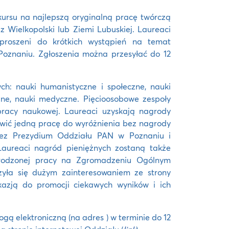
kursu na najlepszą oryginalną pracę twórczą
z Wielkopolski lub Ziemi Lubuskiej. Laureaci
aproszeni do krótkich wystąpień na temat
znaniu. Zgłoszenia można przesyłać do 12
h: nauki humanistyczne i społeczne, nauki
iczne, nauki medyczne. Pięcioosobowe zespoły
racy naukowej. Laureaci uzyskają nagrody
awić jedną pracę do wyróżnienia bez nagrody
rzez Prezydium Oddziału PAN w Poznaniu i
Laureaci nagród pieniężnych zostaną także
grodzonej pracy na Zgromadzeniu Ogólnym
zyła się dużym zainteresowaniem ze strony
azją do promocji ciekawych wyników i ich
ogą elektroniczną (na adres
) w terminie do 12