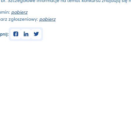
br. Szczegółowe informacje na temat konkursu znajdują się n
amin:
pobierz
arz zgłoszeniowy:
pobierz
facebook
linkedin
twitter
pnij: