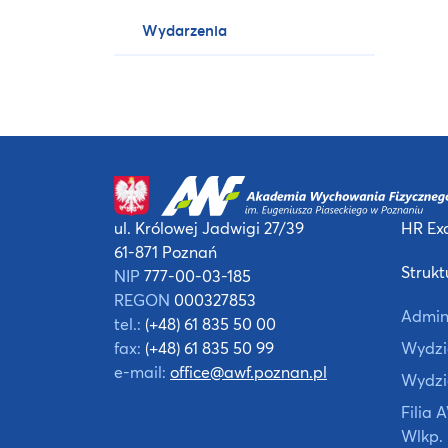
Wydarzenia
ul. Królowej Jadwigi 27/39
HR Exc
61-871 Poznań
Strukt
NIP
777-00-03-185
REGON
000327853
Admin
tel.:
(+48) 61 835 50 00
fax:
(+48) 61 835 50 99
Wydzia
e-mail:
office@awf.poznan.pl
Wydzi
Filia
Wlkp.