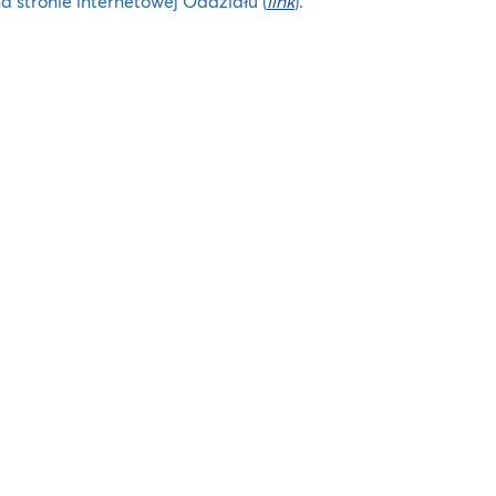
a stronie internetowej Oddziału (
link
).