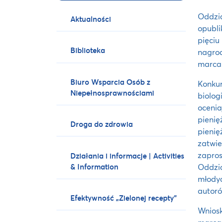
Oddzia
Aktualności
opubli
pięci
Biblioteka
nagro
marca 
Biuro Wsparcia Osób z
Konku
Niepełnosprawnościami
biolog
oceni
pienię
Droga do zdrowia
pieni
zatwi
zapro
Działania i informacje | Activities
& Information
Oddzi
młody
autoró
Efektywność „Zielonej recepty”
Wniosk