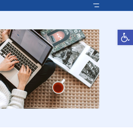
Pokaż/ukryj men
Otwórz pasek narzędzi