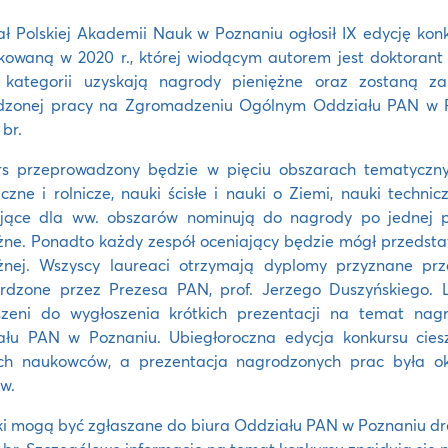
ł Polskiej Akademii Nauk w Poznaniu ogłosił IX edycję kon
kowaną w 2020 r., której wiodącym autorem jest doktorant 
u kategorii uzyskają nagrody pieniężne oraz zostaną z
dzonej pracy na Zgromadzeniu Ogólnym Oddziału PAN w Po
br.
rs przeprowadzony będzie w pięciu obszarach tematycznyc
iczne i rolnicze, nauki ścisłe i nauki o Ziemi, nauki techn
ające dla ww. obszarów nominują do nagrody po jednej p
żne. Ponadto każdy zespół oceniający będzie mógł przedst
ężnej. Wszyscy laureaci otrzymają dyplomy przyznane p
erdzone przez Prezesa PAN, prof. Jerzego Duszyńskiego. 
szeni do wygłoszenia krótkich prezentacji na temat na
ału PAN w Poznaniu. Ubiegłoroczna edycja konkursu cies
ch naukowców, a prezentacja nagrodzonych prac była ok
w.
i mogą być zgłaszane do biura Oddziału PAN w Poznaniu dr