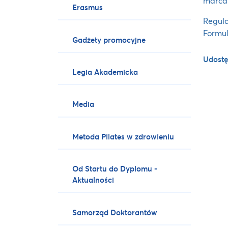
marca 
Erasmus
Regul
Formul
Gadżety promocyjne
Udostę
Legia Akademicka
Media
Metoda Pilates w zdrowieniu
Od Startu do Dyplomu -
Aktualności
Samorząd Doktorantów