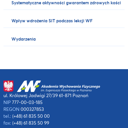
Systematyczne aktywności gwarantem zdrowych kości
Wpływ wdrożenia SIT podczas lekcji WF
Wydarzenia
ul. Królowej Jadwigi 27/39
61-871 Poznań
NIP
777-00-03-185
REGON
000327853
tel.:
(+48) 61 835 50 00
fax:
(+48) 61 835 50 99