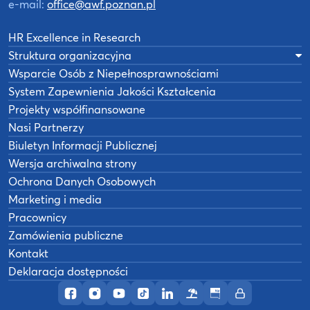
e-mail:
office@awf.poznan.pl
HR Excellence in Research
Struktura organizacyjna
Wsparcie Osób z Niepełnosprawnościami
System Zapewnienia Jakości Kształcenia
Projekty współfinansowane
Nasi Partnerzy
Biuletyn Informacji Publicznej
Wersja archiwalna strony
Ochrona Danych Osobowych
Marketing i media
Pracownicy
Zamówienia publiczne
Kontakt
Deklaracja dostępności
Profil AWF Poznań w serwisie Facebook
Profil AWF Poznań w serwisie Instagram
Profil AWF Poznań w serwisie YouTub
Profil AWF Poznań w serwisie Tik
Profil AWF Poznań w serwisi
Ośrodek wypoczynkowy
Biuletyn Informacji
Intranet