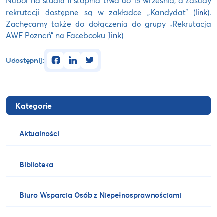
Nabór na studia II stopnia trwa do 15 września, a zasady
rekrutacji dostępne są w zakładce „Kandydat” (
link
).
Zachęcamy także do dołączenia do grupy „Rekrutacja
AWF Poznań” na Facebooku (
link
).
facebook
linkedin
twitter
Udostępnij:
Kategorie
Aktualności
Biblioteka
Biuro Wsparcia Osób z Niepełnosprawnościami