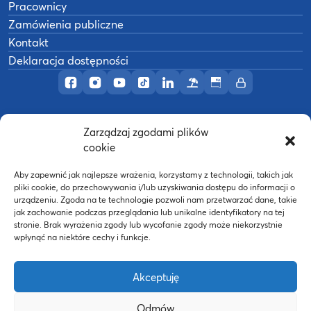
Pracownicy
Zamówienia publiczne
Kontakt
Deklaracja dostępności
Profil AWF Poznań w serwisie Facebook
Profil AWF Poznań w serwisie Instagram
Profil AWF Poznań w serwisie YouTub
Profil AWF Poznań w serwisie Tik
Profil AWF Poznań w serwisi
Ośrodek wypoczynkowy
Biuletyn Informacji
Intranet
Zarządzaj zgodami plików
©
2026
Akademia Wychowania Fizycznego w
cookie
B
Poznaniu
Wykonanie:
nFinity.pl
Aby zapewnić jak najlepsze wrażenia, korzystamy z technologii, takich jak
pliki cookie, do przechowywania i/lub uzyskiwania dostępu do informacji o
urządzeniu. Zgoda na te technologie pozwoli nam przetwarzać dane, takie
jak zachowanie podczas przeglądania lub unikalne identyfikatory na tej
stronie. Brak wyrażenia zgody lub wycofanie zgody może niekorzystnie
wpłynąć na niektóre cechy i funkcje.
Akceptuję
Odmów